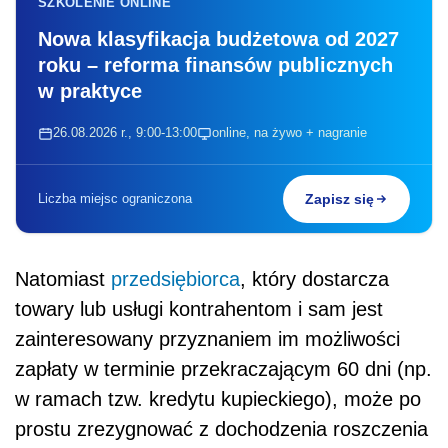
SZKOLENIE ONLINE
Nowa klasyfikacja budżetowa od 2027
roku – reforma finansów publicznych
w praktyce
26.08.2026 r., 9:00-13:00
online, na żywo + nagranie
Liczba miejsc ograniczona
Zapisz się
Natomiast
przedsiębiorca
, który dostarcza
towary lub usługi kontrahentom i sam jest
zainteresowany przyznaniem im możliwości
zapłaty w terminie przekraczającym 60 dni (np.
w ramach tzw. kredytu kupieckiego), może po
prostu zrezygnować z dochodzenia roszczenia