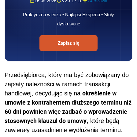
16.09.2026
8:30-17:10
Warszawa
Praktyczna wiedza • Najlepsi Eksperci • Stoły
dyskusyjne
Zapisz się
Przedsiębiorca, który ma być zobowiązany do
zapłaty należności w ramach transakcji
określenie w
handlowej, decydując się na
umowie z kontrahentem dłuższego terminu niż
60 dni powinien więc zadbać o wprowadzenie
stosownych klauzul do umowy
, które będą
zawierały uzasadnienie wydłużenia terminu.