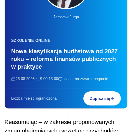
Jarosław Jurga
SZKOLENIE ONLINE
Nowa klasyfikacja budżetowa od 2027
roku – reforma finansów publicznych
w praktyce
26.08.2026 r., 9:00-13:00
online, na żywo + nagranie
Liczba miejsc ograniczona
Zapisz się
Reasumując – w zakresie proponowanych
zmian obejmujących ryczałt od przychodów