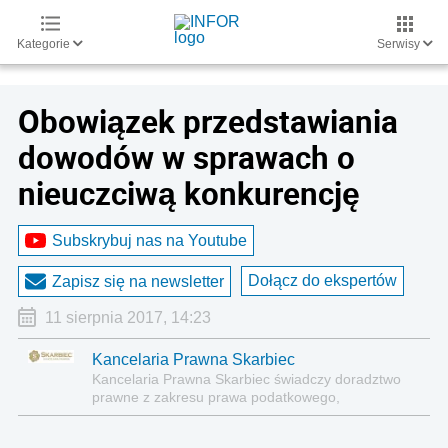
Kategorie
Serwisy
Obowiązek przedstawiania
dowodów w sprawach o
nieuczciwą konkurencję
Subskrybuj nas na Youtube
Dołącz do ekspertów
Zapisz się na newsletter
11 sierpnia 2017, 14:23
Kancelaria Prawna Skarbiec
Kancelaria Prawna Skarbiec świadczy doradztwo
prawne z zakresu prawa podatkowego,
gospodarczego, cywilnego i karnego.