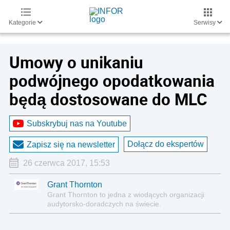
Kategorie
Serwisy
Umowy o unikaniu
podwójnego opodatkowania
będą dostosowane do MLC
Subskrybuj nas na Youtube
Dołącz do ekspertów
Zapisz się na newsletter
26 czerwca 2017, 15:53
Grant Thornton
Grant Thornton to jedna z wiodących organizacji
audytorsko-doradczych na świecie.