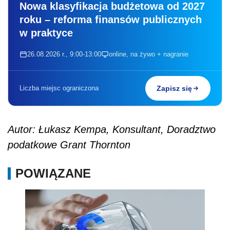
Nowa klasyfikacja budżetowa od 2027
roku – reforma finansów publicznych
w praktyce
26.08.2026 r., 9:00-13:00
online, na żywo + nagranie
Liczba miejsc ograniczona
Zapisz się
Autor: Łukasz Kempa, Konsultant, Doradztwo
podatkowe
Grant Thornton
POWIĄZANE