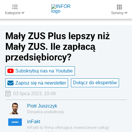
Kategorie
Serwisy
Mały ZUS Plus lepszy niż
Mały ZUS. Ile zapłacą
przedsiębiorcy?
Subskrybuj nas na Youtube
Dołącz do ekspertów
Zapisz się na newsletter
03 lipca 2023, 10:49
Piotr Juszczyk
Doradca podatkowy
inFakt
inFakt to firma oferująca nowoczesne usługi