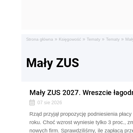
»
»
»
»
Strona główna
Księgowość
Tematy
Tematy
Mał
Mały ZUS
Mały ZUS 2027. Wreszcie łago
07 sie 2026
Rząd przyjął propozycję podniesienia płacy 
roku. Choć wzrost wyniesie tylko 3 proc., 
nowych firm. Sprawdziliśmy, ile zapłacą prze