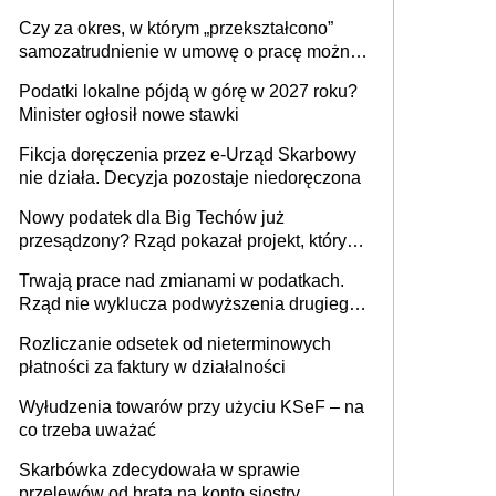
1 m2 mieszkania, 36,49 zł za 1 m2
Czy za okres, w którym „przekształcono”
budynków i lokali związanych z
samozatrudnienie w umowę o pracę można
prowadzeniem działalności gospodarczej
wystawić faktury korygujące? Rozwiązanie
Podatki lokalne pójdą w górę w 2027 roku?
umowy cywilnoprawnej jedynym
Minister ogłosił nowe stawki
racjonalnym wyjściem
Fikcja doręczenia przez e-Urząd Skarbowy
nie działa. Decyzja pozostaje niedoręczona
Nowy podatek dla Big Techów już
przesądzony? Rząd pokazał projekt, który
może zmienić zasady gry w Polsce
Trwają prace nad zmianami w podatkach.
Rząd nie wyklucza podwyższenia drugiego
progu PIT
Rozliczanie odsetek od nieterminowych
płatności za faktury w działalności
Wyłudzenia towarów przy użyciu KSeF – na
co trzeba uważać
Skarbówka zdecydowała w sprawie
przelewów od brata na konto siostry.