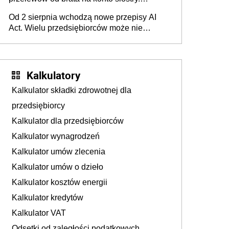
Pieniądze z emerytury mamy wyglądały jak
Od 2 sierpnia wchodzą nowe przepisy AI
darowizna, ale podatku jednak nie będzie
Act. Wielu przedsiębiorców może nie
wiedzieć, że dotyczą także ich
Kalkulatory
Kalkulator składki zdrowotnej dla
przedsiębiorcy
Kalkulator dla przedsiębiorców
Kalkulator wynagrodzeń
Kalkulator umów zlecenia
Kalkulator umów o dzieło
Kalkulator kosztów energii
Kalkulator kredytów
Kalkulator VAT
Odsetki od zaległości podatkowych