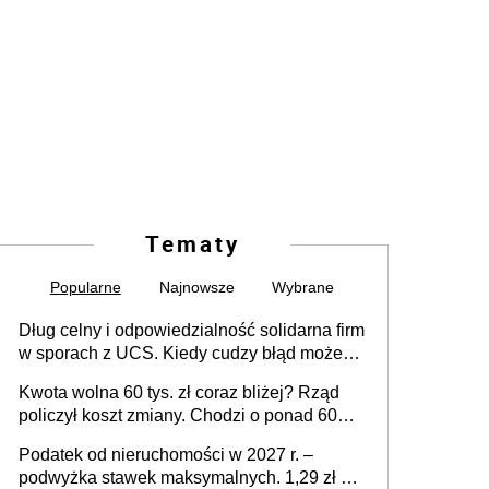
Tematy
Popularne
Najnowsze
Wybrane
Dług celny i odpowiedzialność solidarna firm
w sporach z UCS. Kiedy cudzy błąd może
stać się Twoim problemem
Kwota wolna 60 tys. zł coraz bliżej? Rząd
policzył koszt zmiany. Chodzi o ponad 60
mld zł
Podatek od nieruchomości w 2027 r. –
podwyżka stawek maksymalnych. 1,29 zł za