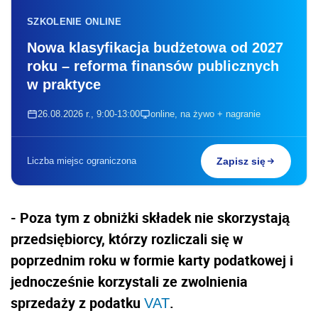
SZKOLENIE ONLINE
Nowa klasyfikacja budżetowa od 2027
roku – reforma finansów publicznych
w praktyce
26.08.2026 r., 9:00-13:00
online, na żywo + nagranie
Liczba miejsc ograniczona
Zapisz się
- Poza tym z obniżki składek nie skorzystają
przedsiębiorcy, którzy rozliczali się w
poprzednim roku w formie karty podatkowej i
jednocześnie korzystali ze zwolnienia
sprzedaży z podatku
.
VAT