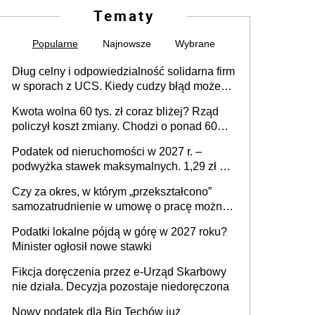
Tematy
Popularne
Najnowsze
Wybrane
Dług celny i odpowiedzialność solidarna firm
w sporach z UCS. Kiedy cudzy błąd może
stać się Twoim problemem
Kwota wolna 60 tys. zł coraz bliżej? Rząd
policzył koszt zmiany. Chodzi o ponad 60
mld zł
Podatek od nieruchomości w 2027 r. –
podwyżka stawek maksymalnych. 1,29 zł za
1 m2 mieszkania, 36,49 zł za 1 m2
Czy za okres, w którym „przekształcono”
budynków i lokali związanych z
samozatrudnienie w umowę o pracę można
prowadzeniem działalności gospodarczej
wystawić faktury korygujące? Rozwiązanie
Podatki lokalne pójdą w górę w 2027 roku?
umowy cywilnoprawnej jedynym
Minister ogłosił nowe stawki
racjonalnym wyjściem
Fikcja doręczenia przez e-Urząd Skarbowy
nie działa. Decyzja pozostaje niedoręczona
Nowy podatek dla Big Techów już