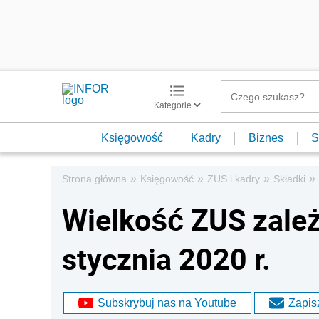
Kategorie
Księgowość
Kadry
Biznes
S
»
»
»
»
Strona główna
Księgowość
ZUS i kadry
Składki
Wielkość ZUS zależ
stycznia 2020 r.
Subskrybuj nas na Youtube
Zapisz