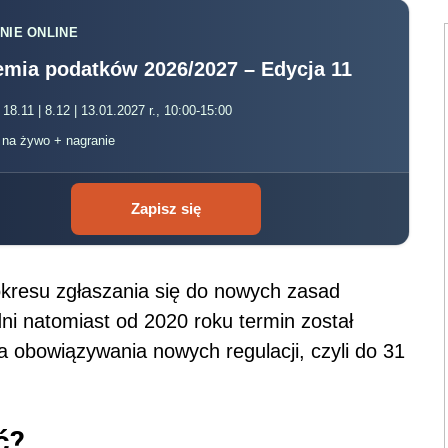
NIE ONLINE
mia podatków 2026/2027 – Edycja 11
 18.11 | 8.12 | 13.01.2027 r., 10:00-15:00
, na żywo + nagranie
Zapisz się
okresu zgłaszania się do
nowych zasad
ni natomiast od 2020 roku termin został
 obowiązywania nowych regulacji, czyli do 31
ć?