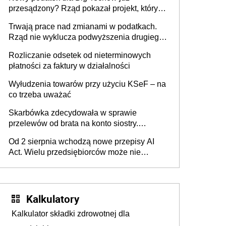
przesądzony? Rząd pokazał projekt, który
może zmienić zasady gry w Polsce
Trwają prace nad zmianami w podatkach.
Rząd nie wyklucza podwyższenia drugiego
progu PIT
Rozliczanie odsetek od nieterminowych
płatności za faktury w działalności
Wyłudzenia towarów przy użyciu KSeF – na
co trzeba uważać
Skarbówka zdecydowała w sprawie
przelewów od brata na konto siostry.
Pieniądze z emerytury mamy wyglądały jak
Od 2 sierpnia wchodzą nowe przepisy AI
darowizna, ale podatku jednak nie będzie
Act. Wielu przedsiębiorców może nie
wiedzieć, że dotyczą także ich
Kalkulatory
Kalkulator składki zdrowotnej dla