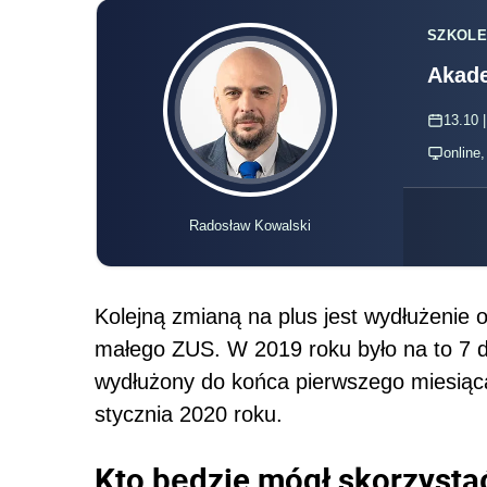
SZKOLE
Akade
13.10 |
online
Radosław Kowalski
Kolejną zmianą na plus jest wydłużenie 
małego ZUS. W 2019 roku było na to 7 d
wydłużony do końca pierwszego miesiąca
stycznia 2020 roku.
Kto będzie mógł skorzysta