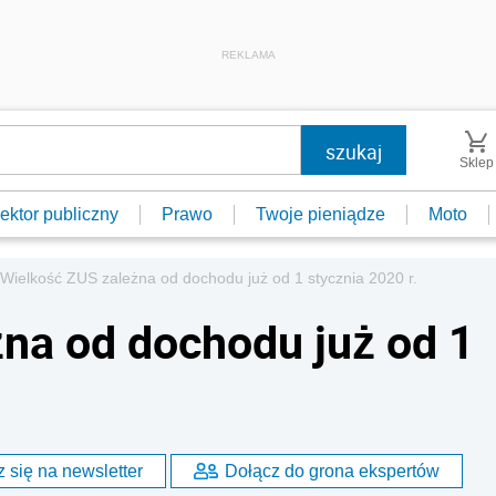
REKLAMA
Sklep
ektor publiczny
Prawo
Twoje pieniądze
Moto
Wielkość ZUS zależna od dochodu już od 1 stycznia 2020 r.
na od dochodu już od 1
 się na newsletter
Dołącz do grona ekspertów