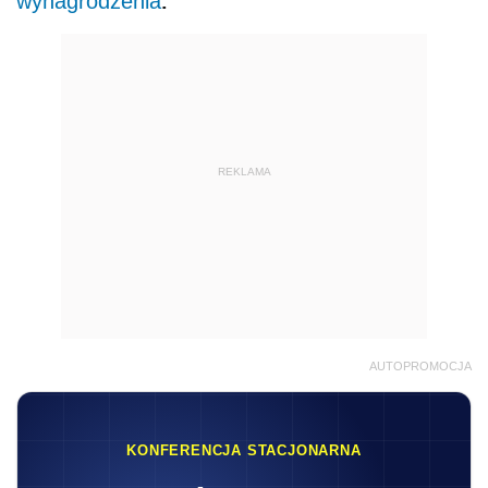
.
wynagrodzenia
REKLAMA
AUTOPROMOCJA
KONFERENCJA STACJONARNA