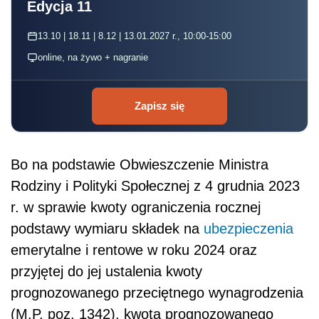
Edycja 11
13.10 | 18.11 | 8.12 | 13.01.2027 r., 10:00-15:00
online, na żywo + nagranie
Zapisz się
Bo na podstawie Obwieszczenie Ministra
Rodziny i Polityki Społecznej z 4 grudnia 2023
r. w sprawie kwoty ograniczenia rocznej
podstawy wymiaru składek na
ubezpieczenia
emerytalne i rentowe w roku 2024 oraz
przyjętej do jej ustalenia kwoty
prognozowanego przeciętnego wynagrodzenia
(M.P. poz. 1342), kwota prognozowanego