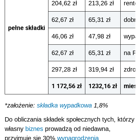
204,62 zł
213,26 zł
rento
62,67 zł
65,31 zł
dobro
pełne składki
46,06 zł
47,98 zł
wypa
62,67 zł
65,31 zł
na Fu
297,28 zł
319,94 zł
zdrow
1 172,56 zł
1232,16 zł
miesi
*założenie:
składka wypadkowa
1,8%
Do obliczania składek społecznych tych, którzy
własny
biznes
prowadzą od niedawna,
przyjmuje się 30%
wynagrodzenia