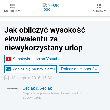
Kategorie
Serwisy
Jak obliczyć wysokość
ekwiwalentu za
niewykorzystany urlop
Subskrybuj nas na Youtube
Dołącz do ekspertów
Zapisz się na newsletter
10 sierpnia 2016, 15:30
Sedlak & Sedlak
Najstarsza polska firma doradztwa HR. To
zobowiązuje.