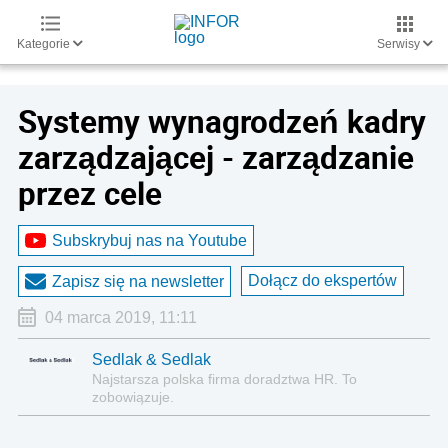
Kategorie
Serwisy
Systemy wynagrodzeń kadry
zarządzającej - zarządzanie
przez cele
Subskrybuj nas na Youtube
Dołącz do ekspertów
Zapisz się na newsletter
04 marca 2019, 11:11
Sedlak & Sedlak
Najstarsza polska firma doradztwa HR. To
zobowiązuje.