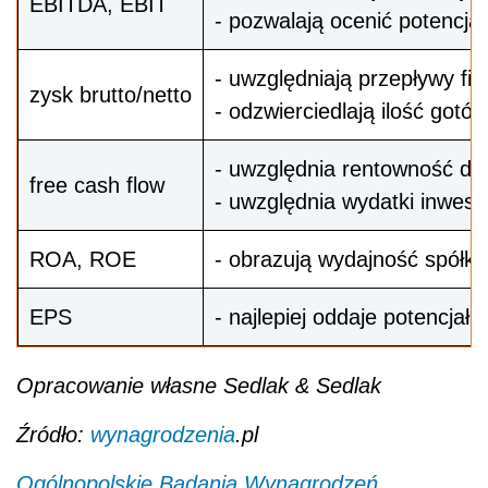
EBITDA, EBIT
- pozwalają ocenić potencjał
- uwzględniają przepływy fi
zysk brutto/netto
- odzwierciedlają ilość gotó
- uwzględnia rentowność dzia
free cash flow
- uwzględnia wydatki inwest
ROA, ROE
- obrazują wydajność spółki
EPS
- najlepiej oddaje potencjał 
Opracowanie własne Sedlak & Sedlak
Źródło:
wynagrodzenia
.pl
Ogólnopolskie Badania Wynagrodzeń