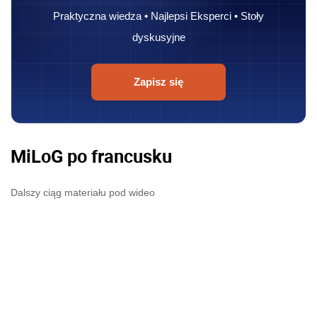
Praktyczna wiedza • Najlepsi Eksperci • Stoły
dyskusyjne
Zapisz się
MiLoG po francusku
Dalszy ciąg materiału pod wideo