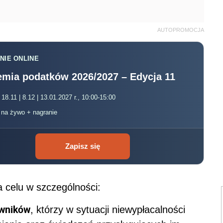
AUTOPROMOCJA
NIE ONLINE
mia podatków 2026/2027 – Edycja 11
 18.11 | 8.12 | 13.01.2027 r., 10:00-15:00
, na żywo + nagranie
Zapisz się
celu w szczególności:
owników
, którzy w sytuacji niewypłacalności