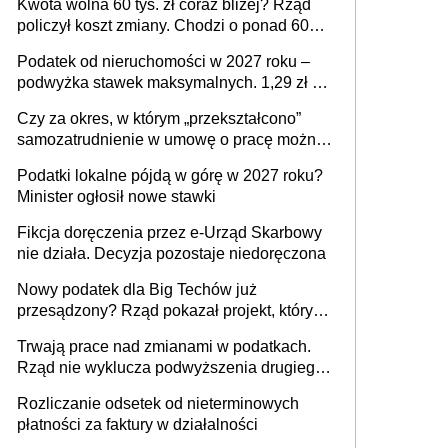
Kwota wolna 60 tys. zł coraz bliżej? Rząd
policzył koszt zmiany. Chodzi o ponad 60
mld zł
Podatek od nieruchomości w 2027 roku –
podwyżka stawek maksymalnych. 1,29 zł za
1 m2 mieszkania, 36,49 zł za 1 m2
Czy za okres, w którym „przekształcono”
budynków i lokali związanych z
samozatrudnienie w umowę o pracę można
prowadzeniem działalności gospodarczej
wystawić faktury korygujące? Rozwiązanie
Podatki lokalne pójdą w górę w 2027 roku?
umowy cywilnoprawnej jedynym
Minister ogłosił nowe stawki
racjonalnym wyjściem
Fikcja doręczenia przez e-Urząd Skarbowy
nie działa. Decyzja pozostaje niedoręczona
Nowy podatek dla Big Techów już
przesądzony? Rząd pokazał projekt, który
może zmienić zasady gry w Polsce
Trwają prace nad zmianami w podatkach.
Rząd nie wyklucza podwyższenia drugiego
progu PIT
Rozliczanie odsetek od nieterminowych
płatności za faktury w działalności