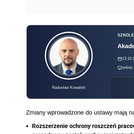
SZKOLE
Akade
13.10 |
online
Radosław Kowalski
Zmiany wprowadzone do ustawy mają na 
Rozszerzenie ochrony roszczeń prac