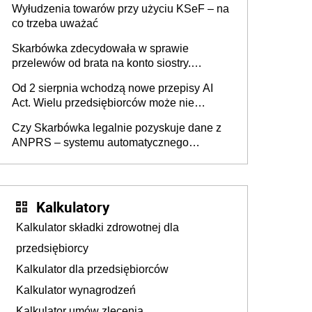
Wyłudzenia towarów przy użyciu KSeF – na
co trzeba uważać
Skarbówka zdecydowała w sprawie
przelewów od brata na konto siostry.
Pieniądze z emerytury mamy wyglądały jak
Od 2 sierpnia wchodzą nowe przepisy AI
darowizna, ale podatku jednak nie będzie
Act. Wielu przedsiębiorców może nie
wiedzieć, że dotyczą także ich
Czy Skarbówka legalnie pozyskuje dane z
ANPRS – systemu automatycznego
rozpoznawania tablic rejestracyjnych
pojazdów z kamer drogowych?
Kalkulatory
Kalkulator składki zdrowotnej dla
przedsiębiorcy
Kalkulator dla przedsiębiorców
Kalkulator wynagrodzeń
Kalkulator umów zlecenia