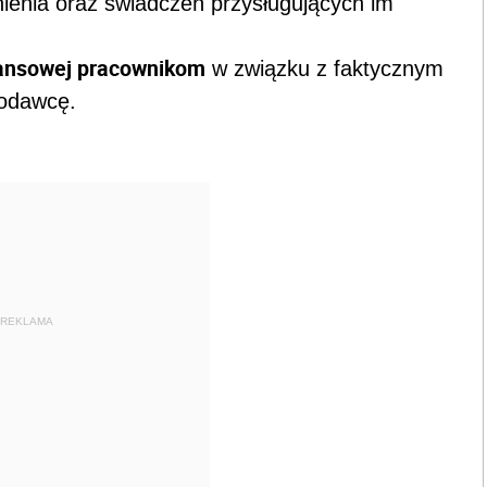
nienia oraz świadczeń przysługujących im
nansowej
pracownikom
w związku z faktycznym
codawcę.
REKLAMA