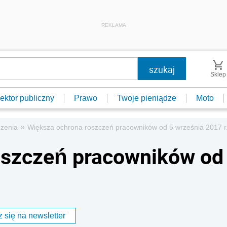
REKLAMA
Sklep
ektor publiczny
Prawo
Twoje pieniądze
Moto
»
zenia
Większa ochrona roszczeń pracowników od 5 września 2017 r
oszczeń pracowników od
 się na newsletter