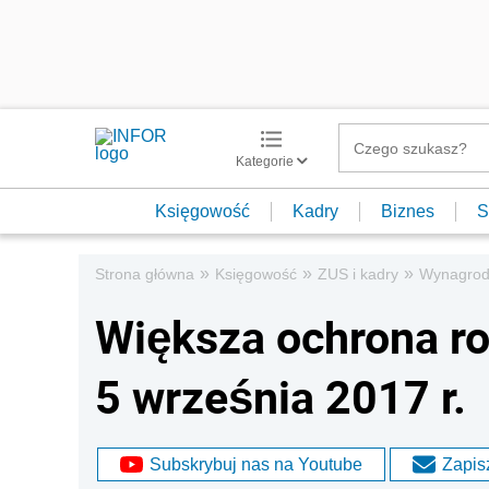
Kategorie
Księgowość
Kadry
Biznes
S
»
»
»
Strona główna
Księgowość
ZUS i kadry
Wynagrod
Większa ochrona r
5 września 2017 r.
Subskrybuj nas na Youtube
Zapisz