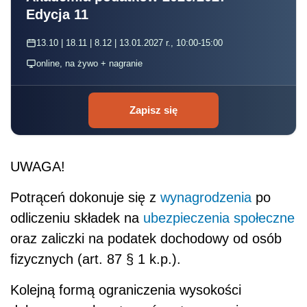
Edycja 11
13.10 | 18.11 | 8.12 | 13.01.2027 r., 10:00-15:00
online, na żywo + nagranie
Zapisz się
UWAGA!
Potrąceń dokonuje się z
wynagrodzenia
po
odliczeniu składek na
ubezpieczenia społeczne
oraz zaliczki na podatek dochodowy od osób
fizycznych (art. 87 § 1 k.p.).
Kolejną formą ograniczenia wysokości