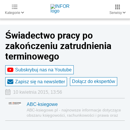
Kategorie
Serwisy
Świadectwo pracy po
zakończeniu zatrudnienia
terminowego
Subskrybuj nas na Youtube
Dołącz do ekspertów
Zapisz się na newsletter
10 kwietnia 2015, 13:56
ABC-ksiegowe
ABC-ksiegowe.pl - najnowsze informacje dotyczące
obszaru księgowości, rachunkowości i prawa oraz
praktyczne wskazówki, ułatwiające samodzielne
prowadzenie księgowości.