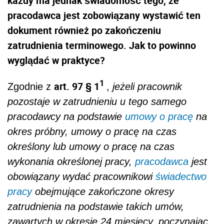
każdy ma jednak świadomość tego, że
pracodawca jest zobowiązany wystawić ten
dokument również po zakończeniu
zatrudnienia terminowego. Jak to powinno
wyglądać w praktyce?
1
art. 97 § 1
Zgodnie z
,
jeżeli pracownik
pozostaje w zatrudnieniu u tego samego
pracodawcy na podstawie
umowy o pracę
na
okres próbny, umowy o pracę na czas
określony lub umowy o pracę na czas
wykonania określonej pracy,
pracodawca
jest
obowiązany wydać pracownikowi
świadectwo
pracy
obejmujące zakończone okresy
zatrudnienia na podstawie takich umów,
zawartych w okresie 24 miesięcy, poczynając