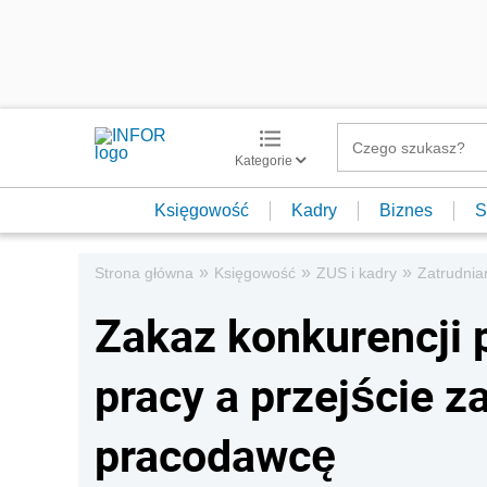
Kategorie
Księgowość
Kadry
Biznes
S
»
»
»
Strona główna
Księgowość
ZUS i kadry
Zatrudnian
Zakaz konkurencji 
pracy a przejście 
pracodawcę