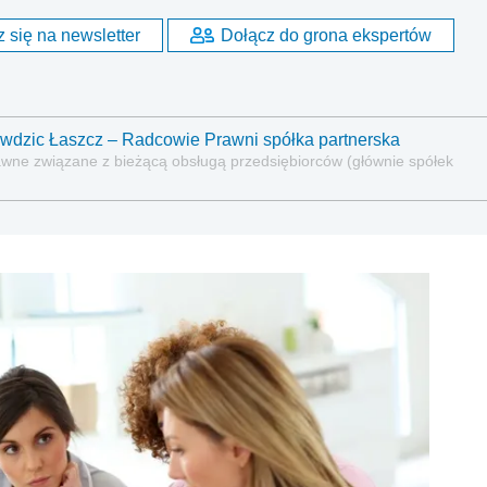
 się na newsletter
Dołącz do grona ekspertów
wdzic Łaszcz – Radcowie Prawni spółka partnerska
wne związane z bieżącą obsługą przedsiębiorców (głównie spółek