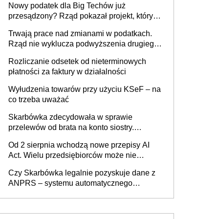
Nowy podatek dla Big Techów już
przesądzony? Rząd pokazał projekt, który
może zmienić zasady gry w Polsce
Trwają prace nad zmianami w podatkach.
Rząd nie wyklucza podwyższenia drugiego
progu PIT
Rozliczanie odsetek od nieterminowych
płatności za faktury w działalności
Wyłudzenia towarów przy użyciu KSeF – na
co trzeba uważać
Skarbówka zdecydowała w sprawie
przelewów od brata na konto siostry.
Pieniądze z emerytury mamy wyglądały jak
Od 2 sierpnia wchodzą nowe przepisy AI
darowizna, ale podatku jednak nie będzie
Act. Wielu przedsiębiorców może nie
wiedzieć, że dotyczą także ich
Czy Skarbówka legalnie pozyskuje dane z
ANPRS – systemu automatycznego
rozpoznawania tablic rejestracyjnych
pojazdów z kamer drogowych?