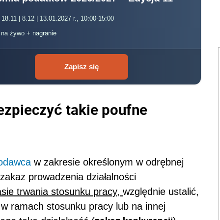
 18.11 | 8.12 | 13.01.2027 r., 10:00-15:00
, na żywo + nagranie
Zapisz się
zpieczyć takie poufne
odawca
w zakresie określonym w odrębnej
zakaz prowadzenia działalności
sie trwania stosunku pracy,
względnie ustalić,
 w ramach stosunku pracy lub na innej