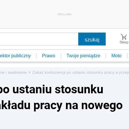
REKLAMA
Sklep
ektor publiczny
Prawo
Twoje pieniądze
Moto
»
ie i zwalnianie
Zakaz konkurencji po ustaniu stosunku pracy a prze
po ustaniu stosunku
zakładu pracy na nowego