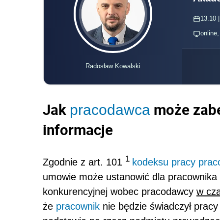
13.10 |
online
Radosław Kowalski
Jak
może zabe
pracodawca
informacje
1
Zgodnie z art. 101
kodeksu pracy
prac
umowie może ustanowić dla pracownika 
konkurencyjnej wobec pracodawcy
w cza
że
pracownik
nie będzie świadczył pracy