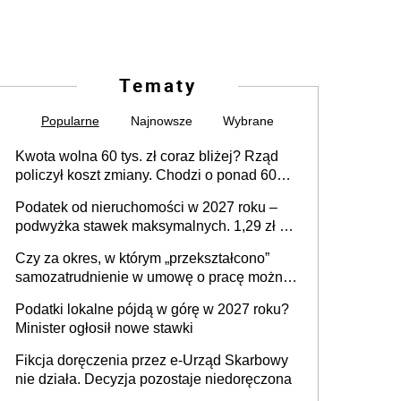
Tematy
Popularne
Najnowsze
Wybrane
Kwota wolna 60 tys. zł coraz bliżej? Rząd
policzył koszt zmiany. Chodzi o ponad 60
mld zł
Podatek od nieruchomości w 2027 roku –
podwyżka stawek maksymalnych. 1,29 zł za
1 m2 mieszkania, 36,49 zł za 1 m2
Czy za okres, w którym „przekształcono”
budynków i lokali związanych z
samozatrudnienie w umowę o pracę można
prowadzeniem działalności gospodarczej
wystawić faktury korygujące? Rozwiązanie
Podatki lokalne pójdą w górę w 2027 roku?
umowy cywilnoprawnej jedynym
Minister ogłosił nowe stawki
racjonalnym wyjściem
Fikcja doręczenia przez e-Urząd Skarbowy
nie działa. Decyzja pozostaje niedoręczona