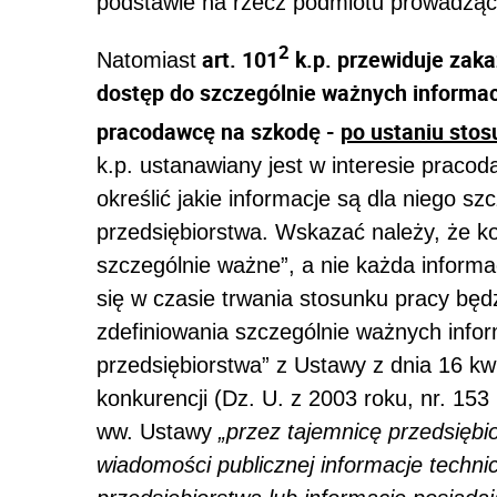
podstawie na rzecz podmiotu prowadzące
2
art. 101
k.p. przewiduje zak
Natomiast
dostęp do szczególnie ważnych informacj
pracodawcę na szkodę -
po ustaniu stos
k.p. ustanawiany jest w interesie praco
określić jakie informacje są dla niego sz
przedsiębiorstwa. Wskazać należy, że kod
szczególnie ważne”, a nie każda informac
się w czasie trwania stosunku pracy bę
zdefiniowania szczególnie ważnych inform
przedsiębiorstwa” z Ustawy z dnia 16 kw
konkurencji (Dz. U. z 2003 roku, nr. 153 
ww. Ustawy
„przez tajemnicę przedsiębi
wiadomości publicznej informacje techni