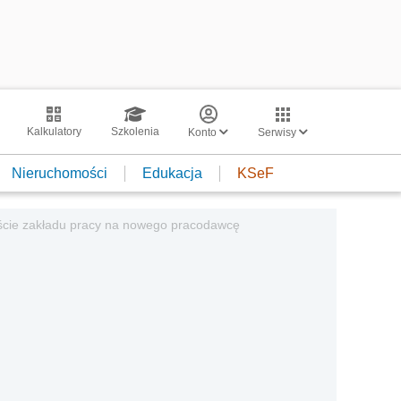
Kalkulatory
Szkolenia
Konto
Serwisy
Nieruchomości
Edukacja
KSeF
jście zakładu pracy na nowego pracodawcę