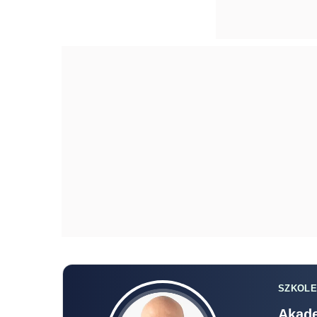
SZKOLE
Akade