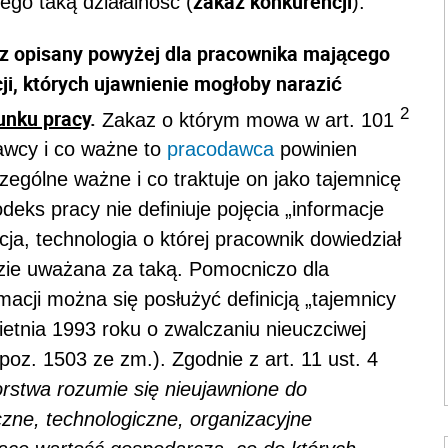
zakaz konkurencji
go taką działalność (
).
az opisany powyżej dla pracownika mającego
i, których ujawnienie mogłoby narazić
2
unku pracy
.
Zakaz o którym mowa w art. 101
dawcy i co ważne to
pracodawca
powinien
czególne ważne i co traktuje on jako tajemnicę
eks pracy nie definiuje pojęcia „informacje
ja, technologia o której pracownik dowiedział
dzie uważana za taką. Pomocniczo dla
acji można się posłużyć definicją „tajemnicy
ietnia 1993 roku o zwalczaniu nieuczciwej
poz. 1503 ze zm.). Zgodnie z art. 11 ust. 4
orstwa rozumie się nieujawnione do
czne, technologiczne, organizacyjne