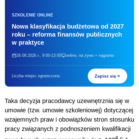
SZKOLENIE ONLINE
Nowa klasyfikacja budżetowa od 2027
roku – reforma finansów publicznych
w praktyce
26.08.2026 r., 9:00-13:00
online, na żywo + nagranie
Liczba miejsc ograniczona
Zapisz się
Taka decyzja pracodawcy uzewnętrznia się w
umowie (tzw. umowie szkoleniowej) dotyczącej
wzajemnych praw i obowiązków stron stosunku
pracy związanych z podnoszeniem kwalifikacji
4