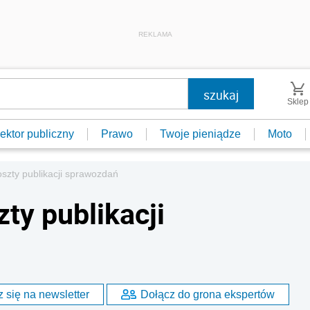
REKLAMA
Sklep
ektor publiczny
Prawo
Twoje pieniądze
Moto
oszty publikacji sprawozdań
ty publikacji
 się na newsletter
Dołącz do grona ekspertów