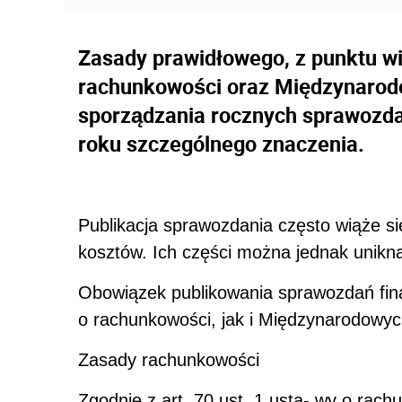
Zasady prawidłowego, z punktu 
rachunkowości oraz Międzynarod
sporządzania rocznych sprawozd
roku szczególnego znaczenia.
Publikacja sprawozdania często wiąże si
kosztów. Ich części można jednak unikn
Obowiązek publikowania sprawozdań fi
o rachunkowości, jak i Międzynarodowy
Zasady rachunkowości
Zgodnie z art. 70 ust. 1 usta- wy o rachu