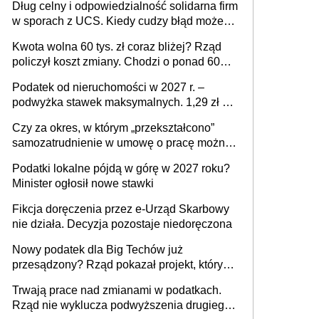
Dług celny i odpowiedzialność solidarna firm
w sporach z UCS. Kiedy cudzy błąd może
stać się Twoim problemem
Kwota wolna 60 tys. zł coraz bliżej? Rząd
policzył koszt zmiany. Chodzi o ponad 60
mld zł
Podatek od nieruchomości w 2027 r. –
podwyżka stawek maksymalnych. 1,29 zł za
1 m2 mieszkania, 36,49 zł za 1 m2
Czy za okres, w którym „przekształcono”
budynków i lokali związanych z
samozatrudnienie w umowę o pracę można
prowadzeniem działalności gospodarczej
wystawić faktury korygujące? Rozwiązanie
Podatki lokalne pójdą w górę w 2027 roku?
umowy cywilnoprawnej jedynym
Minister ogłosił nowe stawki
racjonalnym wyjściem
Fikcja doręczenia przez e-Urząd Skarbowy
nie działa. Decyzja pozostaje niedoręczona
Nowy podatek dla Big Techów już
przesądzony? Rząd pokazał projekt, który
może zmienić zasady gry w Polsce
Trwają prace nad zmianami w podatkach.
Rząd nie wyklucza podwyższenia drugiego