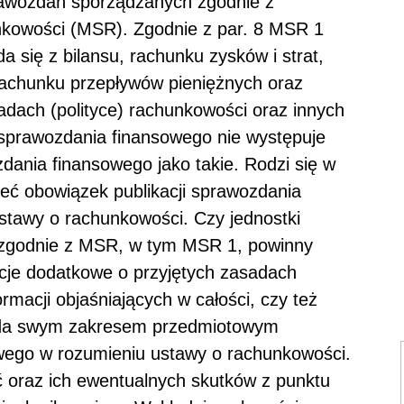
rawozdań sporządzanych zgodnie z
owości (MSR). Zgodnie z par. 8 MSR 1
 się z bilansu, rachunku zysków i strat,
rachunku przepływów pieniężnych oraz
adach (polityce) rachunkowości oraz innych
 sprawozdania finansowego nie występuje
nia finansowego jako takie. Rodzi się w
ieć obowiązek publikacji sprawozdania
ustawy o rachunkowości. Czy jednostki
 zgodnie z MSR, w tym MSR 1, powinny
cje dodatkowe o przyjętych zasadach
rmacji objaśniających w całości, czy też
iada swym zakresem przedmiotowym
ego w rozumieniu ustawy o rachunkowości.
 oraz ich ewentualnych skutków z punktu