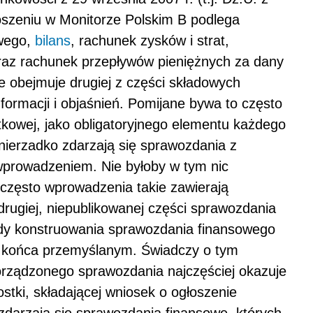
łoszeniu w Monitorze Polskim B podlega
wego,
bilans
, rachunek zysków i strat,
raz rachunek przepływów pieniężnych za dany
e obejmuje drugiej z części składowych
nformacji i objaśnień. Pomijane bywa to często
tkowej, jako obligatoryjnego elementu każdego
ierzadko zdarzają się sprawozdania z
wprowadzeniem. Nie byłoby w tym nic
o często wprowadzenia takie zawierają
drugiej, niepublikowanej części sprawozdania
ody konstruowania sprawozdania finansowego
o końca przemyślanym. Świadczy o tym
sporządzonego sprawozdania najczęściej okazuje
stki, składającej wniosek o ogłoszenie