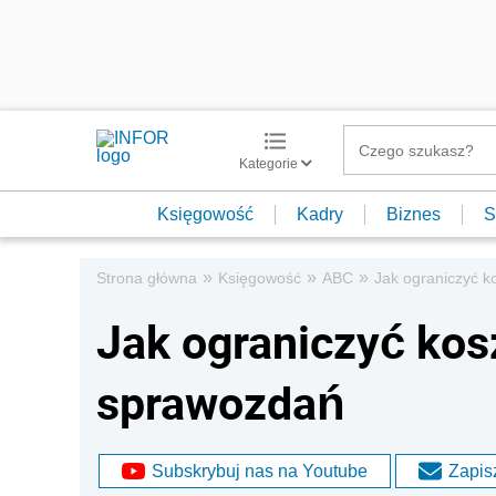
Kategorie
Księgowość
Kadry
Biznes
S
»
»
»
Strona główna
Księgowość
ABC
Jak ograniczyć k
Jak ograniczyć kosz
sprawozdań
Subskrybuj nas na Youtube
Zapisz