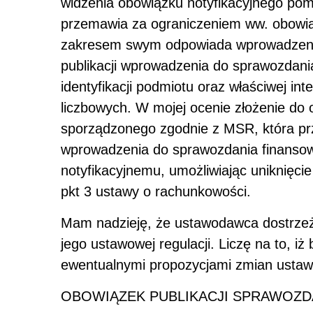
widzenia obowiązku notyfikacyjnego pom
przemawia za ograniczeniem ww. obowiąz
zakresem swym odpowiada wprowadzeni
publikacji wprowadzenia do sprawozdani
identyfikacji podmiotu oraz właściwej in
liczbowych. W mojej ocenie złożenie do 
sporządzonego zgodnie z MSR, która p
wprowadzenia do sprawozdania finanso
notyfikacyjnemu, umożliwiając uniknięcie
pkt 3 ustawy o rachunkowości.
Mam nadzieję, że ustawodawca dostrzeż
jego ustawowej regulacji. Liczę na to, i
ewentualnymi propozycjami zmian ustaw
OBOWIĄZEK PUBLIKACJI SPRAWOZ