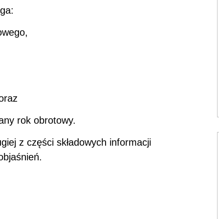
ga:
owego,
oraz
any rok obrotowy.
giej z części składowych informacji
objaśnień.