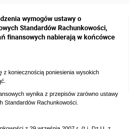
widzenia wymogów ustawy o
owych Standardów Rachunkowości,
ań finansowych nabierają w końcówce
ę z koniecznością poniesienia wysokich
ąć.
nansowych wynika z przepisów zarówno ustawy
ch Standardów Rachunkowości.
nkowości z 29 września 2007 r. (t.j. Dz.U. z