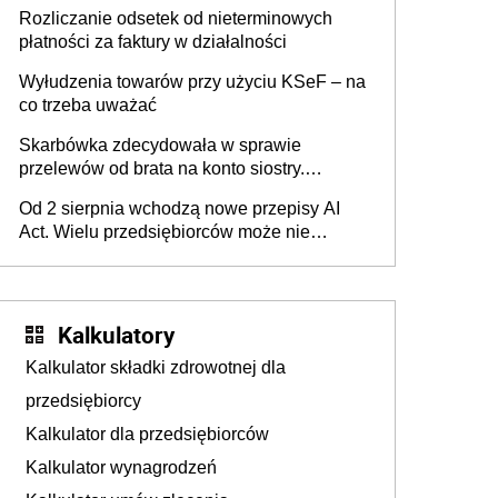
progu PIT
Rozliczanie odsetek od nieterminowych
płatności za faktury w działalności
Wyłudzenia towarów przy użyciu KSeF – na
co trzeba uważać
Skarbówka zdecydowała w sprawie
przelewów od brata na konto siostry.
Pieniądze z emerytury mamy wyglądały jak
Od 2 sierpnia wchodzą nowe przepisy AI
darowizna, ale podatku jednak nie będzie
Act. Wielu przedsiębiorców może nie
wiedzieć, że dotyczą także ich
Kalkulatory
Kalkulator składki zdrowotnej dla
przedsiębiorcy
Kalkulator dla przedsiębiorców
Kalkulator wynagrodzeń