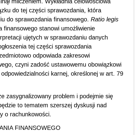
inął milczeniem. Wykładnia celowościowa
ku do tej części sprawozdania, która
u do sprawozdania finansowego.
Ratio legis
a finansowego stanowi umożliwienie
terpretacji ujętych w sprawozdaniu danych
ogłoszenia tej części sprawozdania
rzedmiotowo odpowiada zakresowi
wego, czyni zadość ustawowemu obowiązkowi
 odpowiedzialności karnej, określonej w art. 79
e zasygnalizowany problem i podejmie się
ż będzie to tematem szerszej dyskusji nad
y o rachunkowości.
DANIA FINANSOWEGO