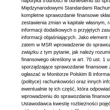
napotyka trudności w odniesieniu do sp
Międzynarodowymi Standardami Rachunk
kompletne sprawozdanie finansowe składa
zestawienia zmian w kapitale własnym, 
informacji dodatkowych o przyjętych zas
informacji objaśniających. Jako element
zatem w MSR wprowadzenie do sprawozda
związku z tym pytanie, jak należy rozum
finansowego określony w art. 70 ust. 1 
sporządzające sprawozdanie finansowe
ogłaszać w Monitorze Polskim B informa
(polityce) rachunkowości oraz innych info
ewentualnie tę ich część, która odpow
wprowadzeniu do sprawozdania finansow
Ustawodawca kwestię rozbieżności pojęć