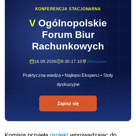
KONFERENCJA STACJONARNA
V
Ogólnopolskie
Forum Biur
Rachunkowych
16.09.2026
8:30-17:10
Warszawa
Praktyczna wiedza • Najlepsi Eksperci • Stoły
dyskusyjne
Zapisz się
Komisja przyjęła
projekt
wprowadzając do