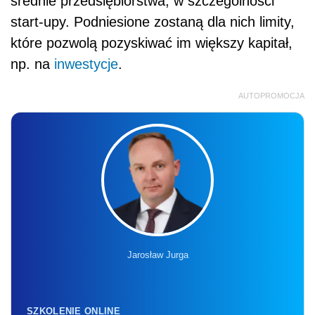
średnie przedsiębiorstwa, w szczególności
start-upy. Podniesione zostaną dla nich limity,
które pozwolą pozyskiwać im większy kapitał,
np. na
inwestycje
.
AUTOPROMOCJA
Jarosław Jurga
SZKOLENIE ONLINE