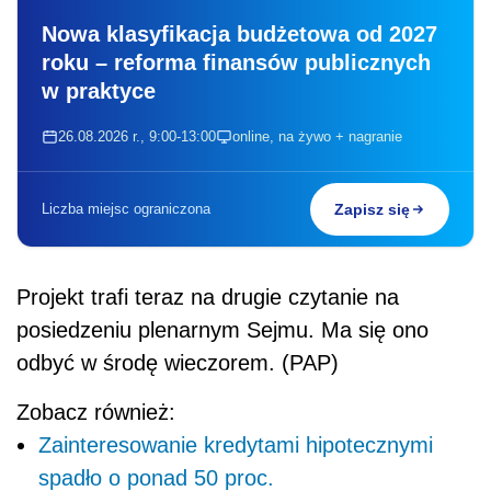
Nowa klasyfikacja budżetowa od 2027
roku – reforma finansów publicznych
w praktyce
26.08.2026 r., 9:00-13:00
online, na żywo + nagranie
Liczba miejsc ograniczona
Zapisz się
Projekt trafi teraz na drugie czytanie na
posiedzeniu plenarnym Sejmu. Ma się ono
odbyć w środę wieczorem. (PAP)
Zobacz również:
Zainteresowanie kredytami hipotecznymi
spadło o ponad 50 proc.