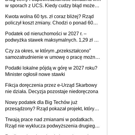
w sporach z UCS. Kiedy cudzy błąd może
stać się Twoim problemem
Kwota wolna 60 tys. zł coraz bliżej? Rząd
policzył koszt zmiany. Chodzi o ponad 60
mld zł
Podatek od nieruchomości w 2027 r. –
podwyżka stawek maksymalnych. 1,29 zł za
1 m2 mieszkania, 36,49 zł za 1 m2
Czy za okres, w którym „przekształcono”
budynków i lokali związanych z
samozatrudnienie w umowę o pracę można
prowadzeniem działalności gospodarczej
wystawić faktury korygujące? Rozwiązanie
Podatki lokalne pójdą w górę w 2027 roku?
umowy cywilnoprawnej jedynym
Minister ogłosił nowe stawki
racjonalnym wyjściem
Fikcja doręczenia przez e-Urząd Skarbowy
nie działa. Decyzja pozostaje niedoręczona
Nowy podatek dla Big Techów już
przesądzony? Rząd pokazał projekt, który
może zmienić zasady gry w Polsce
Trwają prace nad zmianami w podatkach.
Rząd nie wyklucza podwyższenia drugiego
progu PIT