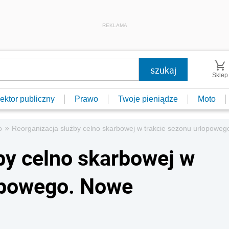
REKLAMA
Sklep
ektor publiczny
Prawo
Twoje pieniądze
Moto
»
o
Reorganizacja służby celno skarbowej w trakcie sezonu urlopowe
by celno skarbowej w
opowego. Nowe