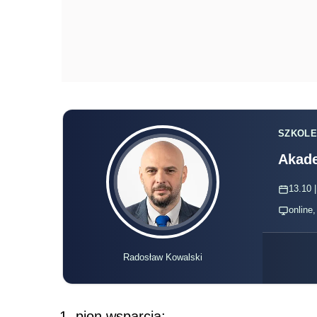
SZKOLE
Akade
13.10 |
online
Radosław Kowalski
pion wsparcia;