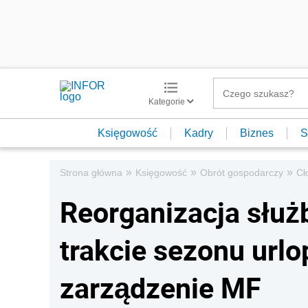
Kategorie
Księgowość
Kadry
Biznes
S
»
»
»
Strona główna
Księgowość
Obrót gospodarczy
Cł
Reorganizacja służ
trakcie sezonu url
zarządzenie MF