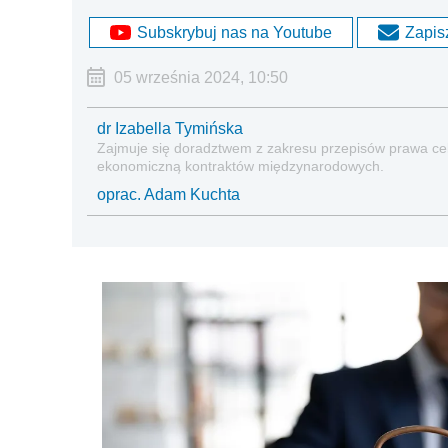
Subskrybuj nas na Youtube
Zapisz
05 września 2024, 10:50
dr Izabella Tymińska
Zajmuje się doradztwem z zakresu przepisów prawa cel
ekonomiczną kontraktów międzynarodowych.
oprac. Adam Kuchta