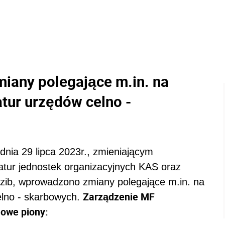
miany polegające m.in. na
atur urzędów celno -
nia 29 lipca 2023r., zmieniającym
atur jednostek organizacyjnych KAS oraz
iedzib, wprowadzono zmiany polegające m.in. na
Zarządzenie MF
celno - skarbowych.
nowe piony: