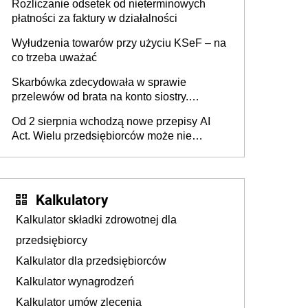
Rozliczanie odsetek od nieterminowych
płatności za faktury w działalności
Wyłudzenia towarów przy użyciu KSeF – na
co trzeba uważać
Skarbówka zdecydowała w sprawie
przelewów od brata na konto siostry.
Pieniądze z emerytury mamy wyglądały jak
Od 2 sierpnia wchodzą nowe przepisy AI
darowizna, ale podatku jednak nie będzie
Act. Wielu przedsiębiorców może nie
wiedzieć, że dotyczą także ich
Kalkulatory
Kalkulator składki zdrowotnej dla
przedsiębiorcy
Kalkulator dla przedsiębiorców
Kalkulator wynagrodzeń
Kalkulator umów zlecenia