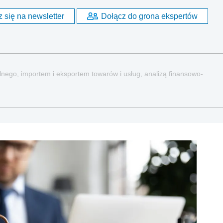
 się na newsletter
Dołącz do grona ekspertów
nego, importem i eksportem towarów i usług, analizą finansowo-