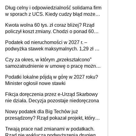
Dług celny i odpowiedzialność solidarna firm
w sporach z UCS. Kiedy cudzy błąd może
stać się Twoim problemem
Kwota wolna 60 tys. zł coraz bliżej? Rząd
policzył koszt zmiany. Chodzi o ponad 60
mld zł
Podatek od nieruchomości w 2027 r. –
podwyżka stawek maksymalnych. 1,29 zł za
1 m2 mieszkania, 36,49 zł za 1 m2
Czy za okres, w którym „przekształcono”
budynków i lokali związanych z
samozatrudnienie w umowę o pracę można
prowadzeniem działalności gospodarczej
wystawić faktury korygujące? Rozwiązanie
Podatki lokalne pójdą w górę w 2027 roku?
umowy cywilnoprawnej jedynym
Minister ogłosił nowe stawki
racjonalnym wyjściem
Fikcja doręczenia przez e-Urząd Skarbowy
nie działa. Decyzja pozostaje niedoręczona
Nowy podatek dla Big Techów już
przesądzony? Rząd pokazał projekt, który
może zmienić zasady gry w Polsce
Trwają prace nad zmianami w podatkach.
Rząd nie wyklucza podwyższenia drugiego