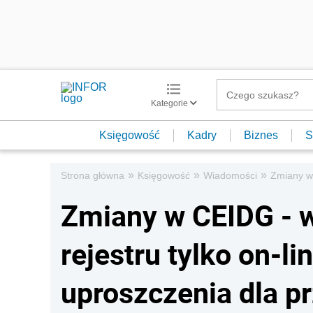
Kategorie
Księgowość
Kadry
Biznes
S
»
»
»
Strona główna
Księgowość
Wiadomości
Zmiany w 
Zmiany w CEIDG - w
rejestru tylko on-li
uproszczenia dla p