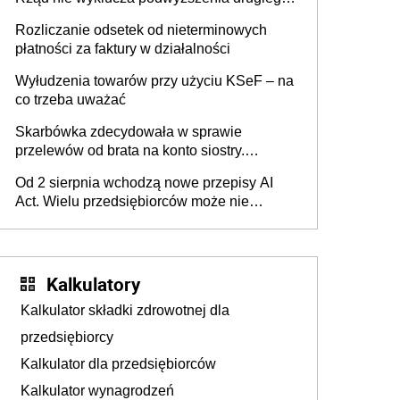
progu PIT
Rozliczanie odsetek od nieterminowych
płatności za faktury w działalności
Wyłudzenia towarów przy użyciu KSeF – na
co trzeba uważać
Skarbówka zdecydowała w sprawie
przelewów od brata na konto siostry.
Pieniądze z emerytury mamy wyglądały jak
Od 2 sierpnia wchodzą nowe przepisy AI
darowizna, ale podatku jednak nie będzie
Act. Wielu przedsiębiorców może nie
wiedzieć, że dotyczą także ich
Kalkulatory
Kalkulator składki zdrowotnej dla
przedsiębiorcy
Kalkulator dla przedsiębiorców
Kalkulator wynagrodzeń