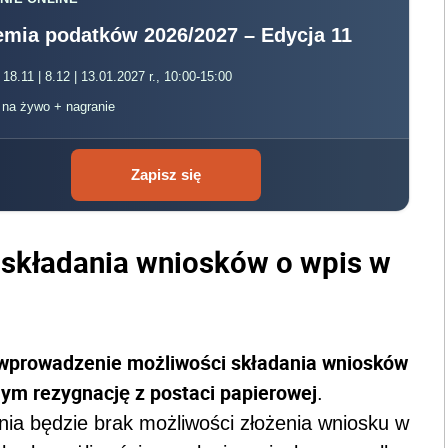
mia podatków 2026/2027 – Edycja 11
 18.11 | 8.12 | 13.01.2027 r., 10:00-15:00
, na żywo + nagranie
Zapisz się
składania wniosków o wpis w
wprowadzenie możliwości składania wniosków
mym rezygnację z postaci papierowej
.
nia będzie brak możliwości złożenia wniosku w