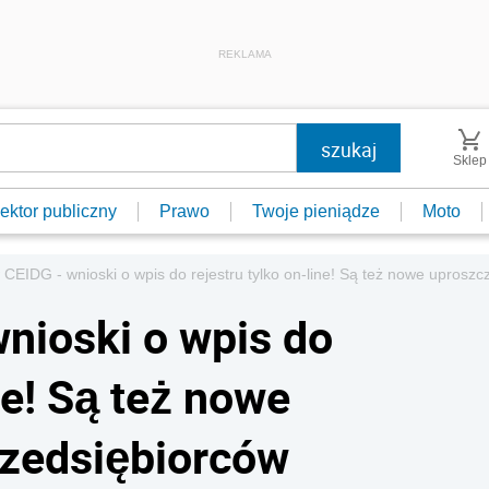
REKLAMA
Sklep
ektor publiczny
Prawo
Twoje pieniądze
Moto
CEIDG - wnioski o wpis do rejestru tylko on-line! Są też nowe uproszc
nioski o wpis do
ne! Są też nowe
rzedsiębiorców