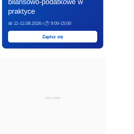
bilansowo-podatkowe w
praktyce
📅 11-12.08.2026 r.
🕐 9:00-15:00
Zapisz się
REKLAMA