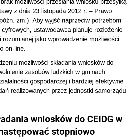
brak możliwości przesłania wniosku przesyłką
awy z dnia 23 listopada 2012 r. – Prawo
 późn. zm.). Aby wyjść naprzeciw potrzebom
ii cyfrowych, ustawodawca planuje rozłożenie
cji rozumianej jako wprowadzenie możliwości
 on-line.
dzeniu możliwości składania wniosków do
wolnienie zasobów ludzkich w gminach
ziałalności gospodarczej i bardziej efektywne
zadań realizowanych przez jednostki samorządu
kładania wniosków do CEIDG w
e następować stopniowo