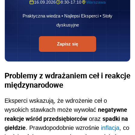
16.09.2026
8:30-17:10
Warszawa
Praktyczna wiedza • Najlepsi Eksperci • Stoły
dyskusyjne
Zapisz się
Problemy z wdrażaniem ceł i reakcje
międzynarodowe
Eksperci wskazują, że wdrożenie ceł o
negatywne
wysokich stawkach może wywołać
reakcje wśród przedsiębiorców
spadki na
oraz
giełdzie
. Prawdopodobnie wzrośnie
inflacja
, co