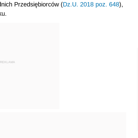
dnich Przedsiębiorców (
Dz.U. 2018 poz. 648
),
ku.
REKLAMA