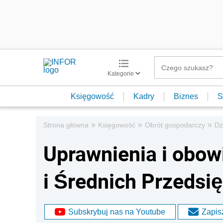
Kategorie
Księgowość
Kadry
Biznes
S
»
»
»
Strona główna
Księgowość
Obrót gospodarczy
Dz
Uprawnienia i obow
i Średnich Przedsi
Subskrybuj nas na Youtube
Zapisz