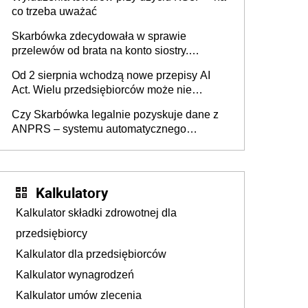
co trzeba uważać
Skarbówka zdecydowała w sprawie
przelewów od brata na konto siostry.
Pieniądze z emerytury mamy wyglądały jak
Od 2 sierpnia wchodzą nowe przepisy AI
darowizna, ale podatku jednak nie będzie
Act. Wielu przedsiębiorców może nie
wiedzieć, że dotyczą także ich
Czy Skarbówka legalnie pozyskuje dane z
ANPRS – systemu automatycznego
rozpoznawania tablic rejestracyjnych
pojazdów z kamer drogowych?
Kalkulatory
Kalkulator składki zdrowotnej dla
przedsiębiorcy
Kalkulator dla przedsiębiorców
Kalkulator wynagrodzeń
Kalkulator umów zlecenia