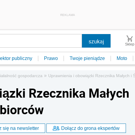
REKLAMA
Sklep
ektor publiczny
Prawo
Twoje pieniądze
Moto
»
iałalność gospodarcza
Uprawnienia i obowiązki Rzecznika Małych i 
iązki Rzecznika Małych
ębiorców
 się na newsletter
Dołącz do grona ekspertów