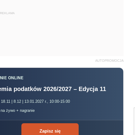
REKLAMA
AUTOPROMOCJA
NIE ONLINE
mia podatków 2026/2027 – Edycja 11
 18.11 | 8.12 | 13.01.2027 r., 10:00-15:00
, na żywo + nagranie
Zapisz się