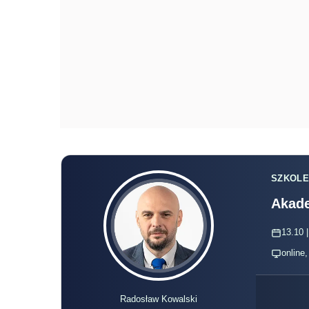
SZKOLE
Akade
13.10 |
online
Radosław Kowalski