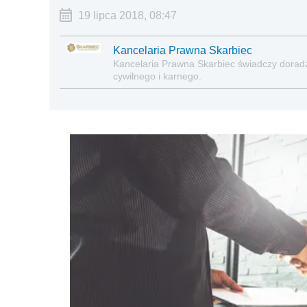
19 lipca 2018, 08:47
Kancelaria Prawna Skarbiec
Kancelaria Prawna Skarbiec świadczy dora
cywilnego i karnego.