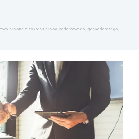
dztwo prawne z zakresu prawa podatkowego, gospodarczego,