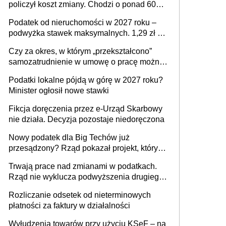
policzył koszt zmiany. Chodzi o ponad 60
mld zł
Podatek od nieruchomości w 2027 roku –
podwyżka stawek maksymalnych. 1,29 zł za
1 m2 mieszkania, 36,49 zł za 1 m2
Czy za okres, w którym „przekształcono”
budynków i lokali związanych z
samozatrudnienie w umowę o pracę można
prowadzeniem działalności gospodarczej
wystawić faktury korygujące? Rozwiązanie
Podatki lokalne pójdą w górę w 2027 roku?
umowy cywilnoprawnej jedynym
Minister ogłosił nowe stawki
racjonalnym wyjściem
Fikcja doręczenia przez e-Urząd Skarbowy
nie działa. Decyzja pozostaje niedoręczona
Nowy podatek dla Big Techów już
przesądzony? Rząd pokazał projekt, który
może zmienić zasady gry w Polsce
Trwają prace nad zmianami w podatkach.
Rząd nie wyklucza podwyższenia drugiego
progu PIT
Rozliczanie odsetek od nieterminowych
płatności za faktury w działalności
Wyłudzenia towarów przy użyciu KSeF – na