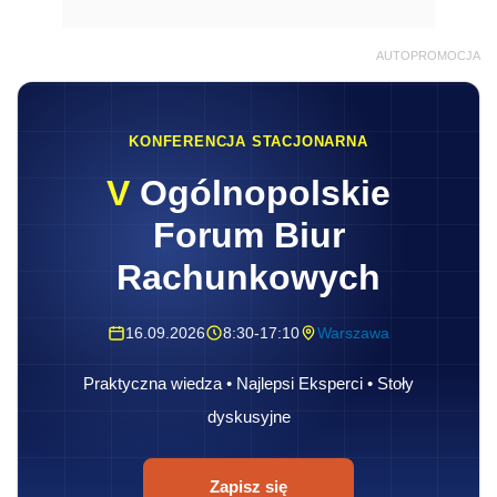
AUTOPROMOCJA
KONFERENCJA STACJONARNA
V
Ogólnopolskie
Forum Biur
Rachunkowych
16.09.2026
8:30-17:10
Warszawa
Praktyczna wiedza • Najlepsi Eksperci • Stoły
dyskusyjne
Zapisz się