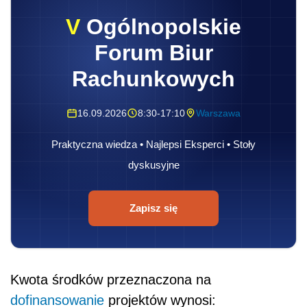
V
Ogólnopolskie
Forum Biur
Rachunkowych
16.09.2026
8:30-17:10
Warszawa
Praktyczna wiedza • Najlepsi Eksperci • Stoły
dyskusyjne
Zapisz się
Kwota środków przeznaczona na
dofinansowanie
projektów wynosi: