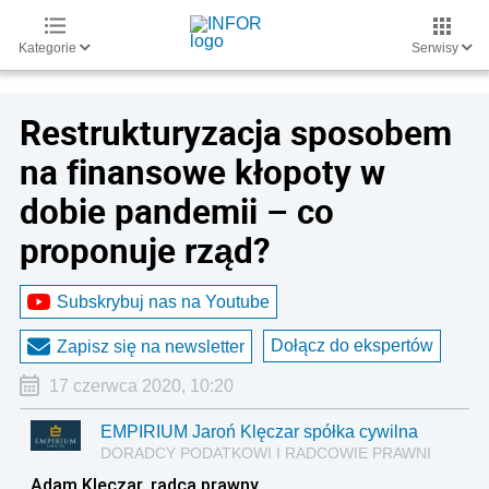
Kategorie
Serwisy
Restrukturyzacja sposobem
na finansowe kłopoty w
dobie pandemii – co
proponuje rząd?
Subskrybuj nas na Youtube
Dołącz do ekspertów
Zapisz się na newsletter
17 czerwca 2020, 10:20
EMPIRIUM Jaroń Klęczar spółka cywilna
DORADCY PODATKOWI I RADCOWIE PRAWNI
Adam Klęczar, radca prawny