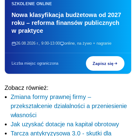
SZKOLENIE ONLINE
Nowa klasyfikacja budżetowa od 2027
roku – reforma finansów publicznych
w praktyce
26.08.2026 r., 9:00-13:00
online, na żywo + nagranie
Liczba miejsc ograniczona
Zapisz się
Zobacz również:
Zmiana formy prawnej firmy –
przekształcenie działalności a przeniesienie
własności
Jak uzyskać dotacje na kapitał obrotowy
Tarcza antykryzysowa 3.0 - skutki dla