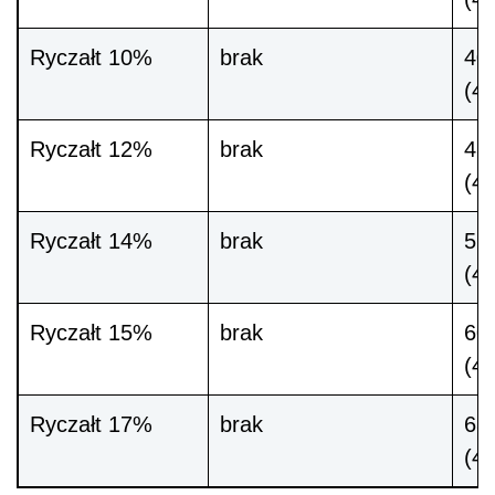
Ryczałt 10%
brak
400
(4
Ryczałt 12%
brak
480
(4
Ryczałt 14%
brak
560
(4
Ryczałt 15%
brak
600
(4
Ryczałt 17%
brak
680
(4