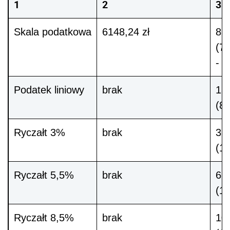
1
2
3
Skala podatkowa
6148,24 zł
813
(77
- 5
Podatek liniowy
brak
15 
(8
Ryczałt 3%
brak
360
(1
Ryczałt 5,5%
brak
660
(12
Ryczałt 8,5%
brak
10 