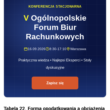
KONFERENCJA STACJONARNA
V
Ogólnopolskie
Forum Biur
Rachunkowych
16.09.2026
8:30-17:10
Warszawa
Praktyczna wiedza • Najlepsi Eksperci • Stoły
dyskusyjne
Zapisz się
Tabela 22.
Forma opodatkowania a obciążenia