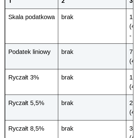
1
2
3
Skala podatkowa
brak
170
(40
- 5
Podatek liniowy
brak
760
(4
Ryczałt 3%
brak
120
(40
Ryczałt 5,5%
brak
220
(40
Ryczałt 8,5%
brak
340
(40