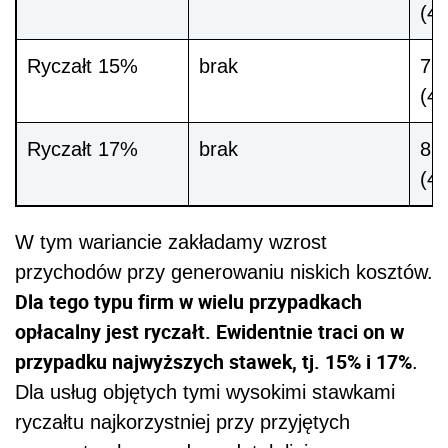
(4
Ryczałt 15%
brak
72 
(4
Ryczałt 17%
brak
81 
(4
W tym wariancie zakładamy wzrost
przychodów przy generowaniu niskich kosztów.
Dla tego typu firm w wielu przypadkach
opłacalny jest ryczałt. Ewidentnie traci on w
przypadku najwyższych stawek, tj. 15% i 17%
.
Dla usług objętych tymi wysokimi stawkami
ryczałtu najkorzystniej przy przyjętych