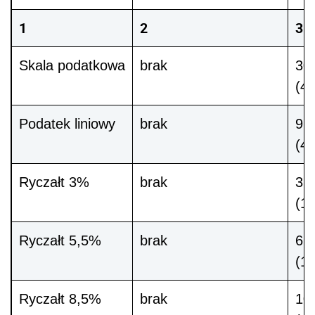
1
2
3
Skala podatkowa
brak
306
(48
Podatek liniowy
brak
912
(4
Ryczałt 3%
brak
360
(1
Ryczałt 5,5%
brak
660
(12
Ryczałt 8,5%
brak
10 