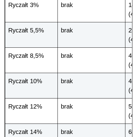
Ryczałt 3%
brak
14 
(4
Ryczałt 5,5%
brak
26 
(48
Ryczałt 8,5%
brak
40 
(48
Ryczałt 10%
brak
48 
(4
Ryczałt 12%
brak
57 
(4
Ryczałt 14%
brak
67 