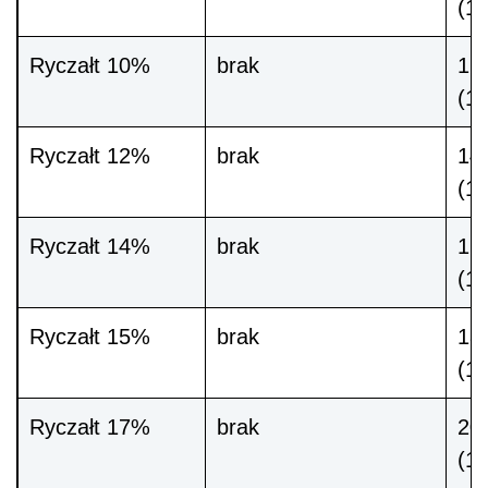
(12
Ryczałt 10%
brak
12 
(1
Ryczałt 12%
brak
14 
(1
Ryczałt 14%
brak
16 
(1
Ryczałt 15%
brak
18 
(1
Ryczałt 17%
brak
20 
(1