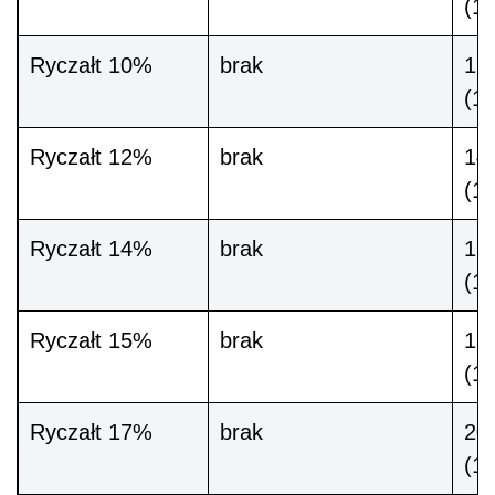
(12
Ryczałt 10%
brak
12 
(1
Ryczałt 12%
brak
14 
(1
Ryczałt 14%
brak
16 
(1
Ryczałt 15%
brak
18 
(1
Ryczałt 17%
brak
20 
(1