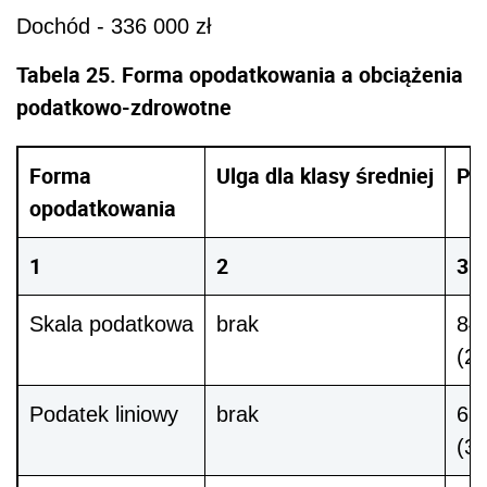
Dochód - 336 000 zł
Tabela 25. Forma opodatkowania a obciążenia
podatkowo-zdrowotne
Forma
Ulga dla klasy średniej
Po
opodatkowania
1
2
3
Skala podatkowa
brak
84 
(21
Podatek liniowy
brak
63 
(3