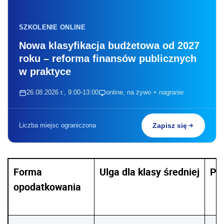
SZKOLENIE ONLINE
Nowa klasyfikacja budżetowa od 2027
roku – reforma finansów publicznych
w praktyce
26.08.2026 r., 9:00-13:00
online, na żywo + nagranie
Liczba miejsc ograniczona
Zapisz się
Forma
Ulga dla klasy średniej
Po
opodatkowania