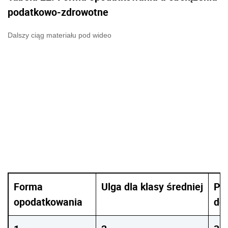
podatkowo-zdrowotne
Dalszy ciąg materiału pod wideo
Forma
Ulga dla klasy średniej
Po
opodatkowania
do