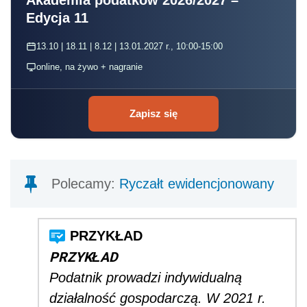
Edycja 11
13.10 | 18.11 | 8.12 | 13.01.2027 r., 10:00-15:00
online, na żywo + nagranie
Zapisz się
Polecamy:
Ryczałt ewidencjonowany
PRZYKŁAD
Podatnik prowadzi indywidualną
działalność gospodarczą. W 2021 r.