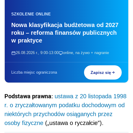
SZKOLENIE ONLINE
Nowa klasyfikacja budżetowa od 2027
roku – reforma finansów publicznych
w praktyce
26.08.2026 r., 9:00-13:00
online, na żywo + nagranie
Liczba miejsc ograniczona
Zapisz się
Podstawa prawna:
ustawa z 20 listopada 1998
r. o zryczałtowanym podatku dochodowym od
niektórych przychodów osiąganych przez
osoby fizyczne
(„ustawa o ryczałcie”).