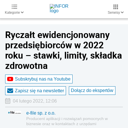
Kategorie
Serwisy
Ryczałt ewidencjonowany
przedsiębiorców w 2022
roku – stawki, limity, składka
zdrowotna
Subskrybuj nas na Youtube
Dołącz do ekspertów
Zapisz się na newsletter
04 lutego 2022, 12:06
e-file sp. z o.o.
Producent aplikacji i rozwiązań pomocnych w
biznesie oraz w kontaktach z urzędami