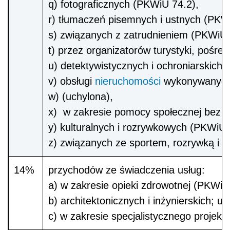
q) fotograficznych (PKWiU 74.2),
r) tłumaczeń pisemnych i ustnych (PKW
s) związanych z zatrudnieniem (PKWiU d
t) przez organizatorów turystyki, pośre
u) detektywistycznych i ochroniarskic
v) obsługi
nieruchomości
wykonywanych n
w) (uchylona),
x) w zakresie pomocy społecznej bez z
y) kulturalnych i rozrywkowych (PKWiU d
z) związanych ze sportem, rozrywką i r
14%
przychodów ze świadczenia usług:
a) w zakresie opieki zdrowotnej (PKWiU 
b) architektonicznych i inżynierskich; u
c) w zakresie specjalistycznego projek