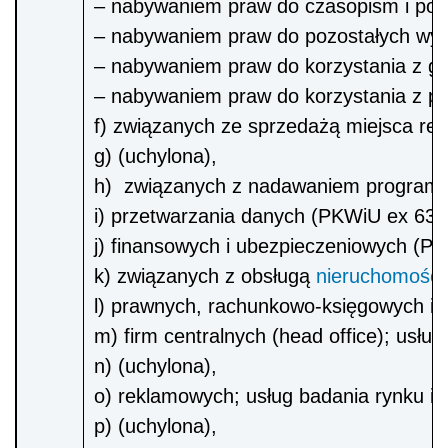
– nabywaniem praw do czasopism i poz
– nabywaniem praw do pozostałych wy
– nabywaniem praw do korzystania z g
– nabywaniem praw do korzystania z 
f) związanych ze sprzedażą miejsca rek
g) (uchylona),
h) związanych z nadawaniem programó
i) przetwarzania danych (PKWiU ex 63.1
j) finansowych i ubezpieczeniowych (P
k) związanych z obsługą
nieruchomości
l) prawnych, rachunkowo-księgowych i
m) firm centralnych (head office); us
n) (uchylona),
o) reklamowych; usług badania rynku i o
p) (uchylona),