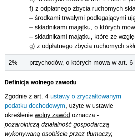
f) z odpłatnego zbycia ruchomych skład
– środkami trwałymi podlegającymi ujęc
– składnikami majątku, o których mowa 
– składnikami majątku, które ze względ
g) z odpłatnego zbycia ruchomych skła
2%
przychodów, o których mowa w art. 6 u
Definicja wolnego zawodu
Zgodnie z art. 4
usta
wy o zryczałtowanym
podatku dochodowym
, użyte w ustawie
określenie
wolny zawód
oznacza -
pozarolniczą działalność gospodarczą
wykonywaną osobiście przez tłumaczy,