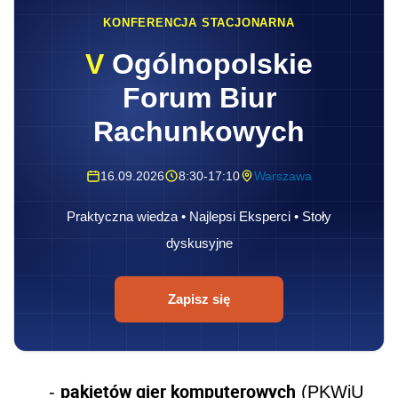
KONFERENCJA STACJONARNA
V
Ogólnopolskie
Forum Biur
Rachunkowych
16.09.2026
8:30-17:10
Warszawa
Praktyczna wiedza • Najlepsi Eksperci • Stoły
dyskusyjne
Zapisz się
pakietów gier komputerowych
-
(PKWiU