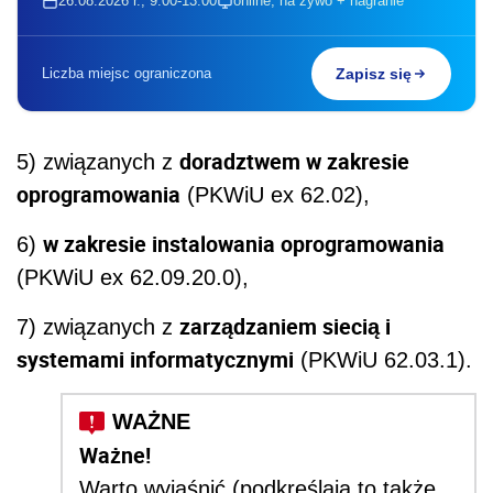
26.08.2026 r., 9:00-13:00
online, na żywo + nagranie
Liczba miejsc ograniczona
Zapisz się
doradztwem w zakresie
5) związanych z
oprogramowania
(PKWiU ex 62.02),
w zakresie instalowania oprogramowania
6)
(PKWiU ex 62.09.20.0),
zarządzaniem siecią i
7) związanych z
systemami informatycznymi
(PKWiU 62.03.1).
Ważne!
Warto wyjaśnić (podkreślają to także