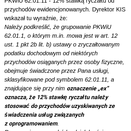
PKWiU
62.01.11
- 12% stawką ryczałtu od
przychodów ewidencjonowanych. Dyrektor KIS
wskazał tu wyraźnie, że:
Należy podkreślić, że grupowanie PKWiU
62.01.1, o którym m.in. mowa jest w art. 12
ust. 1 pkt 2b lit. b) ustawy o zryczałtowanym
podatku dochodowym od niektórych
przychodów osiąganych przez osoby fizyczne,
obejmuje świadczone przez Pana usługi,
sklasyfikowane pod symbolem 62.01.11, a
oznaczenie „ex”
znajdujące się przy nim
oznacza, że 12% stawkę ryczałtu należy
stosować do przychodów uzyskiwanych ze
świadczenia usług związanych
z oprogramowaniem
.