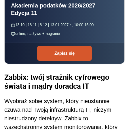
Akademia podatków 2026/2027 –
Edycja 11
13.10 | 18.11 | 8.12 | 13.01.2027 r., 10:00-15:00
online, na żywo + nagranie
Zapisz się
Zabbix: twój strażnik cyfrowego
świata i mądry doradca IT
Wyobraź sobie system, który nieustannie
czuwa nad Twoją infrastrukturą IT, niczym
niestrudzony detektyw. Zabbix to
wszechstronny system monitorowania, który