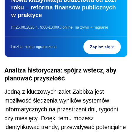
roku – reforma finansów publicznych
w praktyce
26.08.2026 r., 9:00-13:00
online, na żywo + nagranie
Liczba miejsc ograniczona
Zapisz się
Analiza historyczna: spójrz wstecz, aby
planować przyszłość
Jedną z kluczowych zalet Zabbixa jest
możliwość śledzenia wyników systemów
informatycznych na przestrzeni dni, tygodni
czy miesięcy. Dzięki temu możesz
identyfikować trendy, przewidywać potencjalne