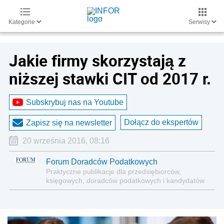
Kategorie
Serwisy
Jakie firmy skorzystają z
niższej stawki CIT od 2017 r.
Subskrybuj nas na Youtube
Dołącz do ekspertów
Zapisz się na newsletter
20 września 2016, 08:16
Forum Doradców Podatkowych
Praktyczne publikacje dla przedsiębiorców,
księgowych, doradców podatkowych i kandydatów
na doradców podatkowych.