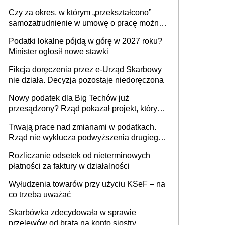
1 m2 mieszkania, 36,49 zł za 1 m2
Czy za okres, w którym „przekształcono”
budynków i lokali związanych z
samozatrudnienie w umowę o pracę można
prowadzeniem działalności gospodarczej
wystawić faktury korygujące? Rozwiązanie
Podatki lokalne pójdą w górę w 2027 roku?
umowy cywilnoprawnej jedynym
Minister ogłosił nowe stawki
racjonalnym wyjściem
Fikcja doręczenia przez e-Urząd Skarbowy
nie działa. Decyzja pozostaje niedoręczona
Nowy podatek dla Big Techów już
przesądzony? Rząd pokazał projekt, który
może zmienić zasady gry w Polsce
Trwają prace nad zmianami w podatkach.
Rząd nie wyklucza podwyższenia drugiego
progu PIT
Rozliczanie odsetek od nieterminowych
płatności za faktury w działalności
Wyłudzenia towarów przy użyciu KSeF – na
co trzeba uważać
Skarbówka zdecydowała w sprawie
przelewów od brata na konto siostry.