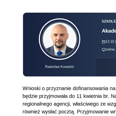
SZKOLE
Akade
13.10 |
online
Radosław Kowalski
Wnioski o przyznanie dofinansowania na 
będzie przyjmowała do 11 kwietnia br. Na
regionalnego agencji, właściwego ze wz
również wysłać pocztą. Przyjmowanie wn