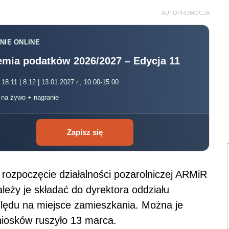
AUTOPROMOCJA
NIE ONLINE
mia podatków 2026/2027 – Edycja 11
 18.11 | 8.12 | 13.01.2027 r., 10:00-15:00
, na żywo + nagranie
Zapisz się
rozpoczęcie działalności pozarolniczej ARMiR
leży je składać do dyrektora oddziału
ględu na miejsce zamieszkania. Można je
iosków ruszyło 13 marca.