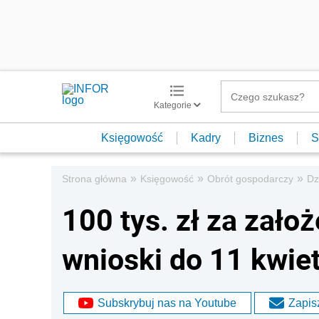
Kategorie
Księgowość
Kadry
Biznes
S
»
»
»
Strona główna
Księgowość
Obrót gospodarczy
Dz
100 tys. zł za założ
wnioski do 11 kwie
Subskrybuj nas na Youtube
Zapisz