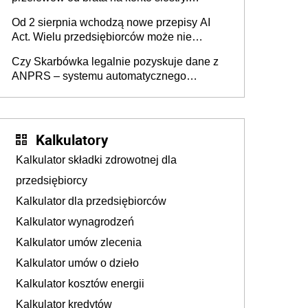
Pieniądze z emerytury mamy wyglądały jak
Od 2 sierpnia wchodzą nowe przepisy AI
darowizna, ale podatku jednak nie będzie
Act. Wielu przedsiębiorców może nie
wiedzieć, że dotyczą także ich
Czy Skarbówka legalnie pozyskuje dane z
ANPRS – systemu automatycznego
rozpoznawania tablic rejestracyjnych
pojazdów z kamer drogowych?
Kalkulatory
Kalkulator składki zdrowotnej dla
przedsiębiorcy
Kalkulator dla przedsiębiorców
Kalkulator wynagrodzeń
Kalkulator umów zlecenia
Kalkulator umów o dzieło
Kalkulator kosztów energii
Kalkulator kredytów