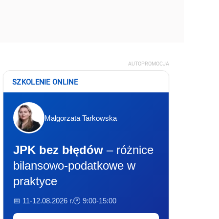
AUTOPROMOCJA
SZKOLENIE ONLINE
Małgorzata Tarkowska
JPK bez błędów
– różnice
bilansowo-podatkowe w
praktyce
📅 11-12.08.2026 r.
🕐 9:00-15:00