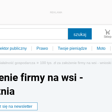
REKLAMA
Sklep
ektor publiczny
Prawo
Twoje pieniądze
Moto
»
iałalność gospodarcza
100 tys. zł za założenie firmy na wsi - wnioski
enie firmy na wsi -
tnia
 się na newsletter