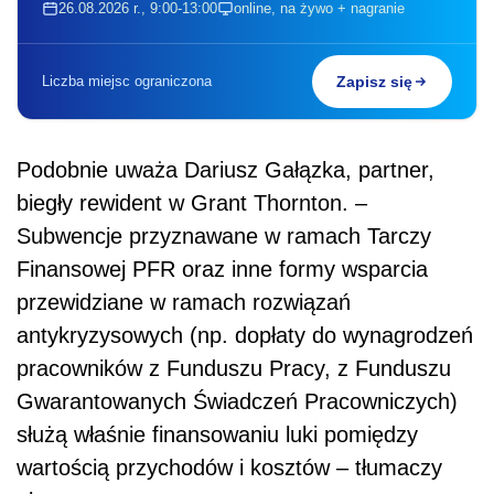
26.08.2026 r., 9:00-13:00
online, na żywo + nagranie
Liczba miejsc ograniczona
Zapisz się
Podobnie uważa Dariusz Gałązka, partner,
biegły rewident w Grant Thornton. –
Subwencje przyznawane w ramach Tarczy
Finansowej PFR oraz inne formy wsparcia
przewidziane w ramach rozwiązań
antykryzysowych (np. dopłaty do wynagrodzeń
pracowników z Funduszu Pracy, z Funduszu
Gwarantowanych Świadczeń Pracowniczych)
służą właśnie finansowaniu luki pomiędzy
wartością przychodów i kosztów – tłumaczy