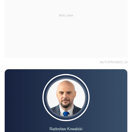
REKLAMA
AUTOPROMOCJA
Radosław Kowalski