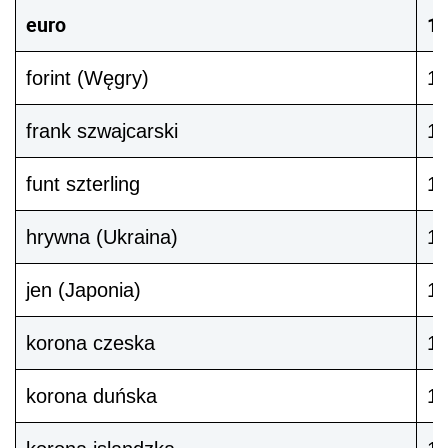
euro
1
forint (Węgry)
1
frank szwajcarski
1
funt szterling
1
hrywna (Ukraina)
1
jen (Japonia)
1
korona czeska
1
korona duńska
1