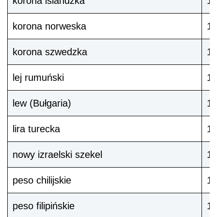
korona islandzka
10
korona norweska
1
korona szwedzka
1
lej rumuński
1
lew (Bułgaria)
1
lira turecka
1
nowy izraelski szekel
1 
peso chilijskie
1
peso filipińskie
1