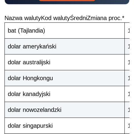
Nazwa waluty
Kod waluty
Średni
Zmiana proc.*
bat (Tajlandia)
1
dolar amerykański
1
dolar australijski
1
dolar Hongkongu
1
dolar kanadyjski
1
dolar nowozelandzki
1
dolar singapurski
1