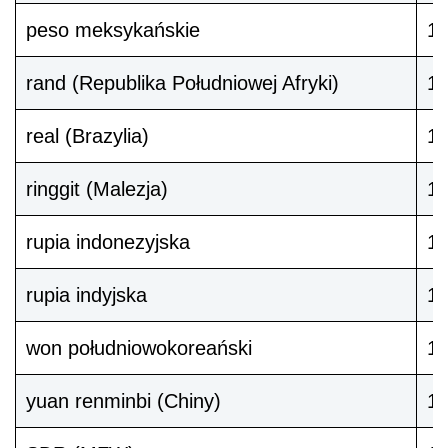
peso meksykańskie
1
rand (Republika Południowej Afryki)
1
real (Brazylia)
1
ringgit (Malezja)
1
rupia indonezyjska
1
rupia indyjska
10
won południowokoreański
1
yuan renminbi (Chiny)
1