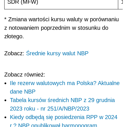
SDR (MFW)
1
* Zmiana wartości kursu waluty w porównaniu
z notowaniem poprzednim w stosunku do
złotego.
Zobacz:
Średnie kursy walut NBP
Zobacz również:
Ile rezerw walutowych ma Polska? Aktualne
dane NBP
Tabela kursów średnich NBP z 29 grudnia
2023 roku - nr 251/A/NBP/2023
Kiedy odbędą się posiedzenia RPP w 2024
r.? NBP opublikował harmonogram