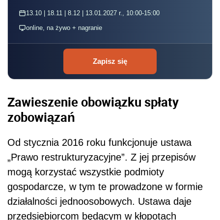
13.10 | 18.11 | 8.12 | 13.01.2027 r., 10:00-15:00
online, na żywo + nagranie
Zapisz się
Zawieszenie obowiązku spłaty
zobowiązań
Od stycznia 2016 roku funkcjonuje ustawa
„Prawo restrukturyzacyjne”. Z jej przepisów
mogą korzystać wszystkie podmioty
gospodarcze, w tym te prowadzone w formie
działalności jednoosobowych. Ustawa daje
przedsiębiorcom będącym w kłopotach