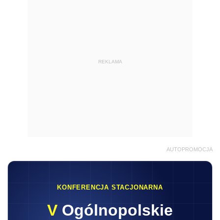
REKLAMA
AUTOPROMOCJA
KONFERENCJA STACJONARNA
V
Ogólnopolskie