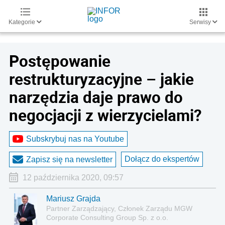
Kategorie
Serwisy
Postępowanie
restrukturyzacyjne – jakie
narzędzia daje prawo do
negocjacji z wierzycielami?
Subskrybuj nas na Youtube
Dołącz do ekspertów
Zapisz się na newsletter
12 października 2020, 09:57
Mariusz Grajda
Partner Zarządzający, Członek Zarządu MGW
Corporate Consulting Group Sp. z o.o.