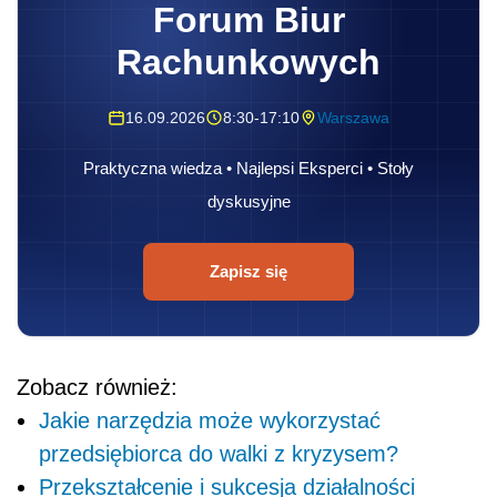
Forum Biur
Rachunkowych
16.09.2026
8:30-17:10
Warszawa
Praktyczna wiedza • Najlepsi Eksperci • Stoły
dyskusyjne
Zapisz się
Zobacz również:
Jakie narzędzia może wykorzystać
przedsiębiorca do walki z kryzysem?
Przekształcenie i sukcesja działalności