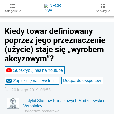
Kategorie
Serwisy
Kiedy towar definiowany
poprzez jego przeznaczenie
(użycie) staje się „wyrobem
akcyzowym”?
Subskrybuj nas na Youtube
Dołącz do ekspertów
Zapisz się na newsletter
20 lutego 2019, 09:53
Instytut Studiów Podatkowych Modzelewski i
Wspólnicy
Doradztwo podatkowe