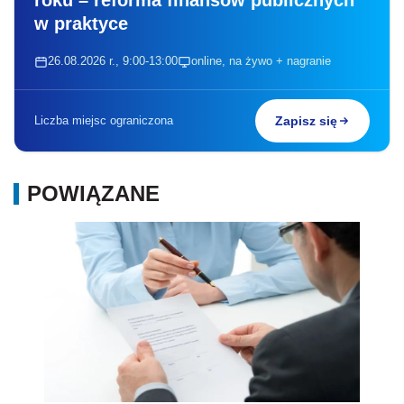
roku – reforma finansów publicznych
w praktyce
26.08.2026 r., 9:00-13:00
online, na żywo + nagranie
Liczba miejsc ograniczona
Zapisz się
POWIĄZANE