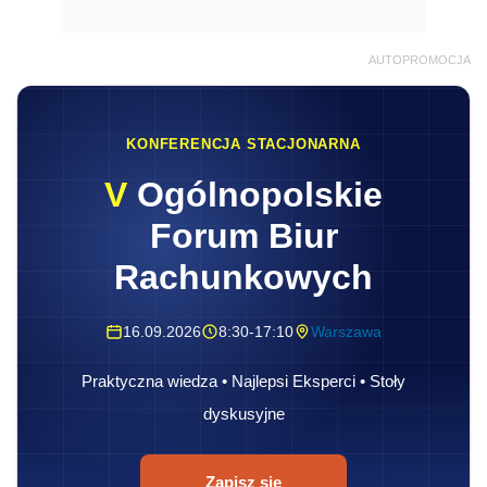
AUTOPROMOCJA
KONFERENCJA STACJONARNA
V
Ogólnopolskie
Forum Biur
Rachunkowych
16.09.2026
8:30-17:10
Warszawa
Praktyczna wiedza • Najlepsi Eksperci • Stoły
dyskusyjne
Zapisz się