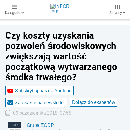
Kategorie
Serwisy
Czy koszty uzyskania
pozwoleń środowiskowych
zwiększają wartość
początkową wytwarzanego
środka trwałego?
Subskrybuj nas na Youtube
Dołącz do ekspertów
Zapisz się na newsletter
09 października 2018, 07:58
Grupa ECDP