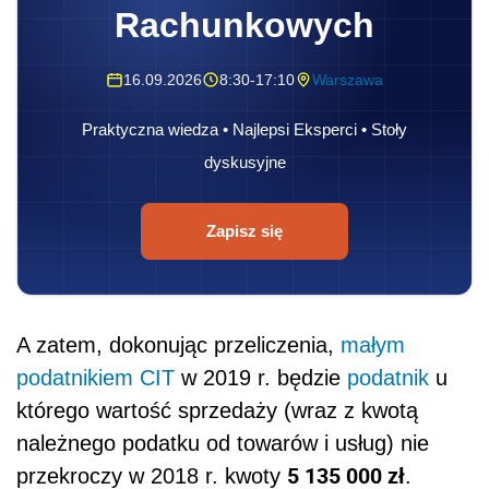
Rachunkowych
16.09.2026
8:30-17:10
Warszawa
Praktyczna wiedza • Najlepsi Eksperci • Stoły
dyskusyjne
Zapisz się
A zatem, dokonując przeliczenia,
małym
podatnikiem
CIT
w 2019 r. będzie
podatnik
u
którego wartość sprzedaży (wraz z kwotą
należnego podatku od towarów i usług
) nie
5 135 000 zł
przekroczy w 2018 r. kwoty
.