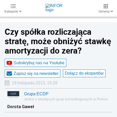
Kategorie
Serwisy
Czy spółka rozliczająca
stratę, może obniżyć stawkę
amortyzacji do zera?
Subskrybuj nas na Youtube
Dołącz do ekspertów
Zapisz się na newsletter
19 listopada 2013, 15:29
Grupa ECDP
Jedna z wiodących grup konsultingowych w Polsce
Dorota Gaweł