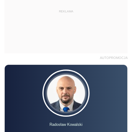
REKLAMA
AUTOPROMOCJA
Radosław Kowalski