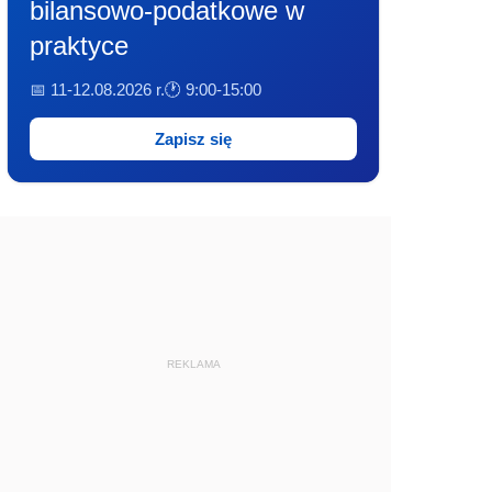
bilansowo-podatkowe w
praktyce
📅 11-12.08.2026 r.
🕐 9:00-15:00
Zapisz się
REKLAMA