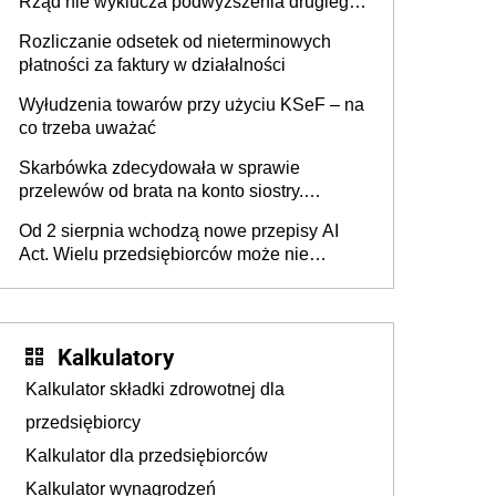
Rząd nie wyklucza podwyższenia drugiego
progu PIT
Rozliczanie odsetek od nieterminowych
płatności za faktury w działalności
Wyłudzenia towarów przy użyciu KSeF – na
co trzeba uważać
Skarbówka zdecydowała w sprawie
przelewów od brata na konto siostry.
Pieniądze z emerytury mamy wyglądały jak
Od 2 sierpnia wchodzą nowe przepisy AI
darowizna, ale podatku jednak nie będzie
Act. Wielu przedsiębiorców może nie
wiedzieć, że dotyczą także ich
Kalkulatory
Kalkulator składki zdrowotnej dla
przedsiębiorcy
Kalkulator dla przedsiębiorców
Kalkulator wynagrodzeń