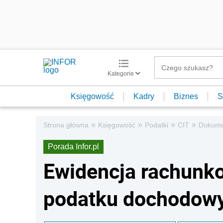
Kategorie
Księgowość
Kadry
Biznes
S
»
»
»
»
Strona główna
Księgowość
Podatki
CIT
Dokumen
Porada Infor.pl
Ewidencja rachunk
podatku dochodow