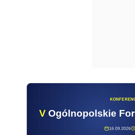
KONFEREN
V
Ogólnopolskie Fo
16.09.2026