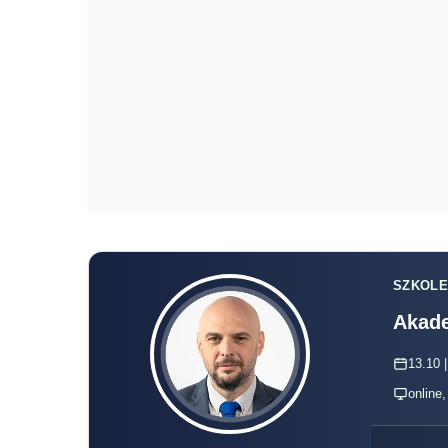
SZKOLE
Akade
13.10 |
online