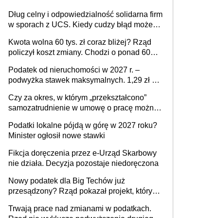
Dług celny i odpowiedzialność solidarna firm
w sporach z UCS. Kiedy cudzy błąd może
stać się Twoim problemem
Kwota wolna 60 tys. zł coraz bliżej? Rząd
policzył koszt zmiany. Chodzi o ponad 60
mld zł
Podatek od nieruchomości w 2027 r. –
podwyżka stawek maksymalnych. 1,29 zł za
1 m2 mieszkania, 36,49 zł za 1 m2
Czy za okres, w którym „przekształcono”
budynków i lokali związanych z
samozatrudnienie w umowę o pracę można
prowadzeniem działalności gospodarczej
wystawić faktury korygujące? Rozwiązanie
Podatki lokalne pójdą w górę w 2027 roku?
umowy cywilnoprawnej jedynym
Minister ogłosił nowe stawki
racjonalnym wyjściem
Fikcja doręczenia przez e-Urząd Skarbowy
nie działa. Decyzja pozostaje niedoręczona
Nowy podatek dla Big Techów już
przesądzony? Rząd pokazał projekt, który
może zmienić zasady gry w Polsce
Trwają prace nad zmianami w podatkach.