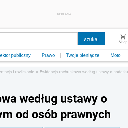
REKLAMA
Sklep
ektor publiczny
Prawo
Twoje pieniądze
Moto
»
tacja i rozliczanie
Ewidencja rachunkowa według ustawy o podatk
owa według ustawy o
ym od osób prawnych