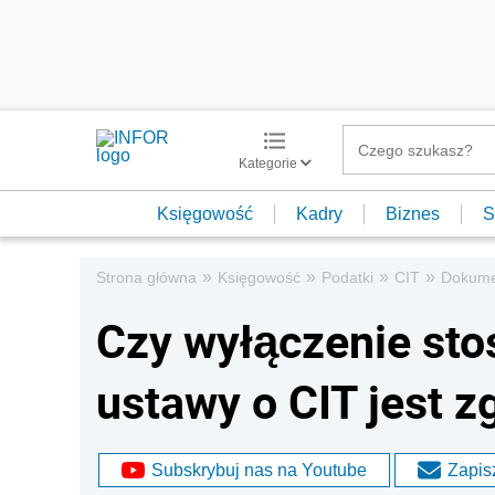
Kategorie
Księgowość
Kadry
Biznes
S
»
»
»
»
Strona główna
Księgowość
Podatki
CIT
Dokumen
Czy wyłączenie stos
ustawy o CIT jest 
Subskrybuj nas na Youtube
Zapisz