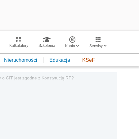
Kalkulatory
Szkolenia
Konto
Serwisy
Nieruchomości
Edukacja
KSeF
y o CIT jest zgodne z Konstytucją RP?