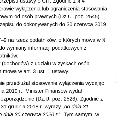
rzepisu ustawy o CIT. Zgodnie z § 4
prawie wyłączenia lub ograniczenia stosowania
odowym od osób prawnych (Dz.U. poz. 2545)
zepisu do dokonywanych do 30 czerwca 2019
t 7–9 na rzecz podatników, o których mowa w §
a do wymiany informacji podatkowych z
atników;
w (dochodów) z udziału w zyskach osób
 mowa w art. 3 ust. 1 ustawy.
ie przedłużał stosowanie wyłączenia wydając
ia 2019 r., Minister Finansów wydał
rozporządzenie (Dz.U. poz. 2528). Zgodnie z
 31 grudnia 2018 r. wyrazy „
do dnia 31
o dnia 30 czerwca 2020 r.
”. Tym samym, w