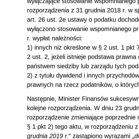
wyłączające stosowanie wspomnianego p
rozporządzenia z 31 grudnia 2018 r. w s
art. 26 ust. 2e ustawy o podatku doch
wyłączono stosowanie wspomnianego pr
r. wypłat należności:
1) innych niż określone w § 2 ust. 1 pk
2 ust. 2, jeżeli istnieje podstawa prawn
państwem siedziby lub zarządu tych pod
2) z tytułu dywidend i innych przychodó
prawnych na rzecz podatników, o których
Następnie, Minister Finansów sukcesywn
kolejne rozporządzenia. W dniu 23 grudn
rozporządzenie zmieniające poprzednie 
§ 1 pkt 2) tego aktu, w rozporządzeniu z
grudnia 2019 r.
” zastąpiono wyrazami „
d