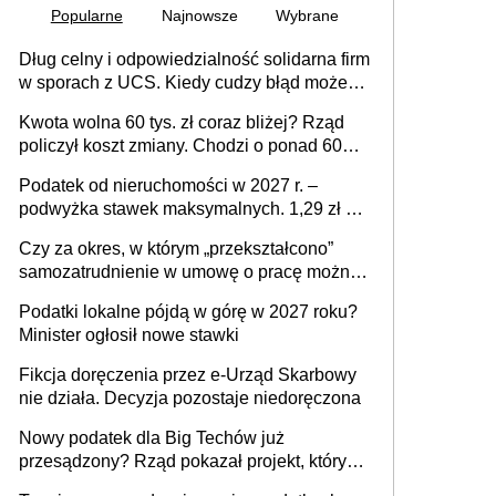
Popularne
Najnowsze
Wybrane
Dług celny i odpowiedzialność solidarna firm
w sporach z UCS. Kiedy cudzy błąd może
stać się Twoim problemem
Kwota wolna 60 tys. zł coraz bliżej? Rząd
policzył koszt zmiany. Chodzi o ponad 60
mld zł
Podatek od nieruchomości w 2027 r. –
podwyżka stawek maksymalnych. 1,29 zł za
1 m2 mieszkania, 36,49 zł za 1 m2
Czy za okres, w którym „przekształcono”
budynków i lokali związanych z
samozatrudnienie w umowę o pracę można
prowadzeniem działalności gospodarczej
wystawić faktury korygujące? Rozwiązanie
Podatki lokalne pójdą w górę w 2027 roku?
umowy cywilnoprawnej jedynym
Minister ogłosił nowe stawki
racjonalnym wyjściem
Fikcja doręczenia przez e-Urząd Skarbowy
nie działa. Decyzja pozostaje niedoręczona
Nowy podatek dla Big Techów już
przesądzony? Rząd pokazał projekt, który
może zmienić zasady gry w Polsce