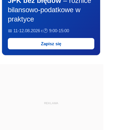
JPK bez błędów
– różnice
bilansowo-podatkowe w
praktyce
📅 11-12.08.2026 r.
🕐 9:00-15:00
Zapisz się
REKLAMA