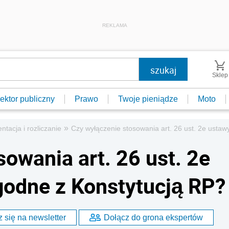
REKLAMA
Sklep
ektor publiczny
Prawo
Twoje pieniądze
Moto
»
tacja i rozliczanie
Czy wyłączenie stosowania art. 26 ust. 2e ustaw
owania art. 26 ust. 2e
zgodne z Konstytucją RP?
 się na newsletter
Dołącz do grona ekspertów