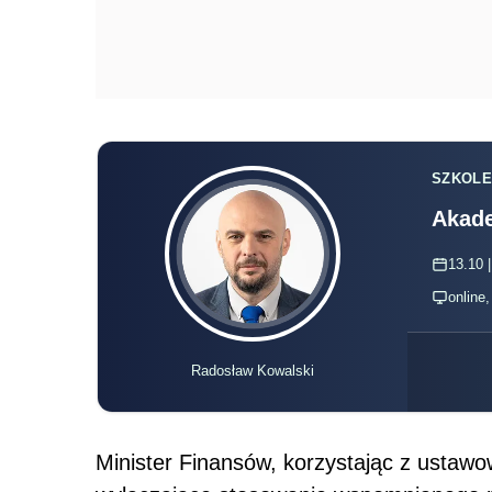
SZKOLE
Akade
13.10 |
online
Radosław Kowalski
Minister Finansów, korzystając z ustawo