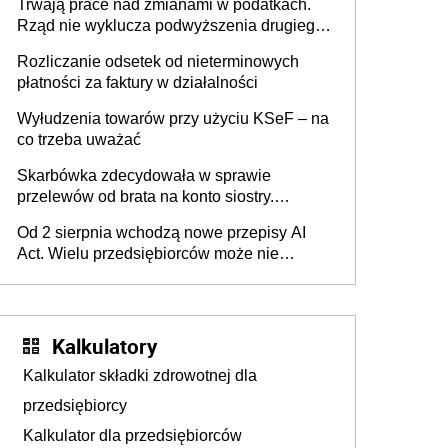
Trwają prace nad zmianami w podatkach.
Rząd nie wyklucza podwyższenia drugiego
progu PIT
Rozliczanie odsetek od nieterminowych
płatności za faktury w działalności
Wyłudzenia towarów przy użyciu KSeF – na
co trzeba uważać
Skarbówka zdecydowała w sprawie
przelewów od brata na konto siostry.
Pieniądze z emerytury mamy wyglądały jak
Od 2 sierpnia wchodzą nowe przepisy AI
darowizna, ale podatku jednak nie będzie
Act. Wielu przedsiębiorców może nie
wiedzieć, że dotyczą także ich
Kalkulatory
Kalkulator składki zdrowotnej dla
przedsiębiorcy
Kalkulator dla przedsiębiorców