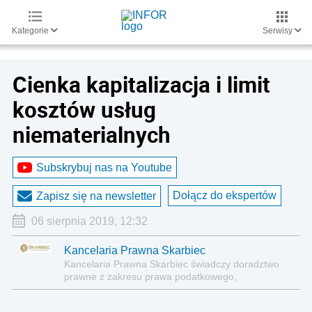
Kategorie
Serwisy
Cienka kapitalizacja i limit
kosztów usług
niematerialnych
Subskrybuj nas na Youtube
Dołącz do ekspertów
Zapisz się na newsletter
06 sierpnia 2019, 12:32
Kancelaria Prawna Skarbiec
Kancelaria Prawna Skarbiec świadczy doradztwo
prawne z zakresu prawa podatkowego,
gospodarczego, cywilnego i karnego.