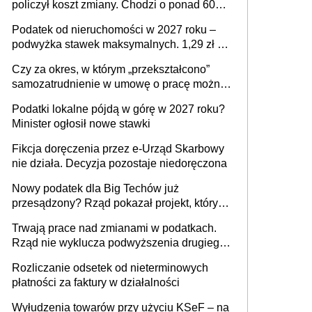
policzył koszt zmiany. Chodzi o ponad 60
mld zł
Podatek od nieruchomości w 2027 roku –
podwyżka stawek maksymalnych. 1,29 zł za
1 m2 mieszkania, 36,49 zł za 1 m2
Czy za okres, w którym „przekształcono”
budynków i lokali związanych z
samozatrudnienie w umowę o pracę można
prowadzeniem działalności gospodarczej
wystawić faktury korygujące? Rozwiązanie
Podatki lokalne pójdą w górę w 2027 roku?
umowy cywilnoprawnej jedynym
Minister ogłosił nowe stawki
racjonalnym wyjściem
Fikcja doręczenia przez e-Urząd Skarbowy
nie działa. Decyzja pozostaje niedoręczona
Nowy podatek dla Big Techów już
przesądzony? Rząd pokazał projekt, który
może zmienić zasady gry w Polsce
Trwają prace nad zmianami w podatkach.
Rząd nie wyklucza podwyższenia drugiego
progu PIT
Rozliczanie odsetek od nieterminowych
płatności za faktury w działalności
Wyłudzenia towarów przy użyciu KSeF – na