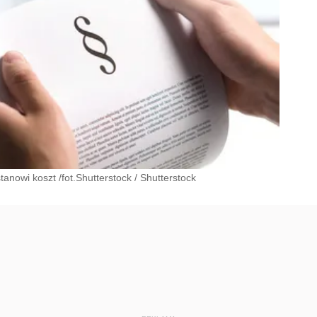
nowi koszt /fot.Shutterstock
/
Shutterstock