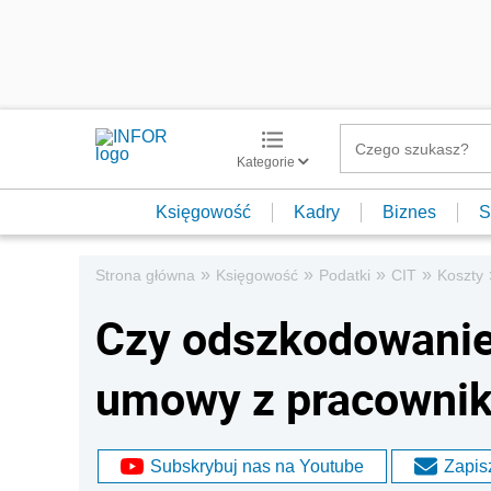
Kategorie
Księgowość
Kadry
Biznes
S
»
»
»
»
Strona główna
Księgowość
Podatki
CIT
Koszty
Czy odszkodowanie
umowy z pracownik
Subskrybuj nas na Youtube
Zapisz