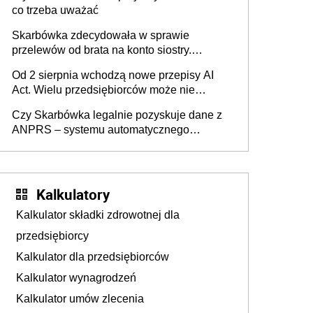
co trzeba uważać
Skarbówka zdecydowała w sprawie
przelewów od brata na konto siostry.
Pieniądze z emerytury mamy wyglądały jak
Od 2 sierpnia wchodzą nowe przepisy AI
darowizna, ale podatku jednak nie będzie
Act. Wielu przedsiębiorców może nie
wiedzieć, że dotyczą także ich
Czy Skarbówka legalnie pozyskuje dane z
ANPRS – systemu automatycznego
rozpoznawania tablic rejestracyjnych
pojazdów z kamer drogowych?
Kalkulatory
Kalkulator składki zdrowotnej dla
przedsiębiorcy
Kalkulator dla przedsiębiorców
Kalkulator wynagrodzeń
Kalkulator umów zlecenia