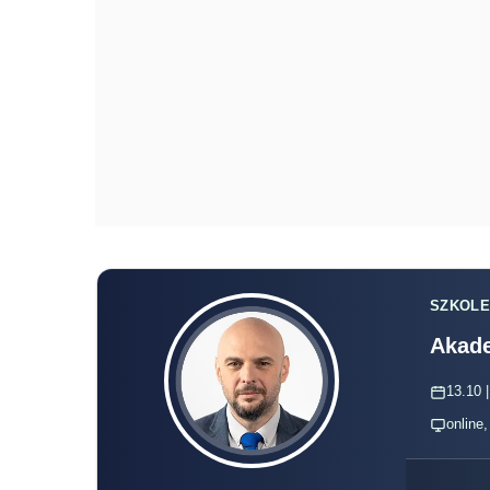
SZKOLE
Akade
13.10 |
online