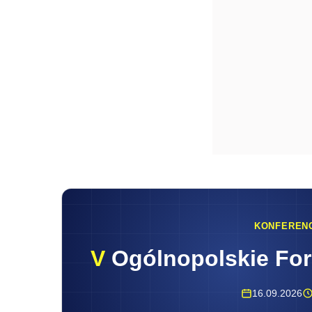
KONFEREN
V
Ogólnopolskie Fo
16.09.2026