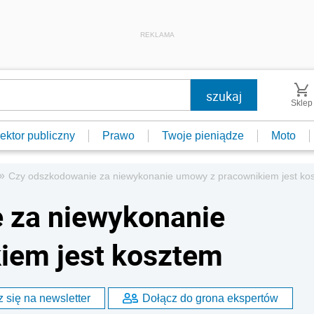
REKLAMA
Sklep
ektor publiczny
Prawo
Twoje pieniądze
Moto
»
Czy odszkodowanie za niewykonanie umowy z pracownikiem jest ko
 za niewykonanie
iem jest kosztem
 się na newsletter
Dołącz do grona ekspertów