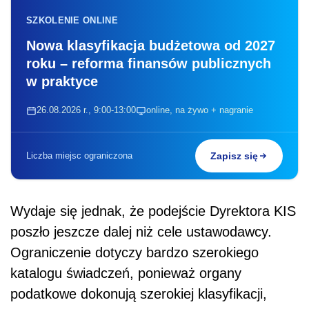
SZKOLENIE ONLINE
Nowa klasyfikacja budżetowa od 2027
roku – reforma finansów publicznych
w praktyce
26.08.2026 r., 9:00-13:00
online, na żywo + nagranie
Liczba miejsc ograniczona
Zapisz się
Wydaje się jednak, że podejście Dyrektora KIS
poszło jeszcze dalej niż cele ustawodawcy.
Ograniczenie dotyczy bardzo szerokiego
katalogu świadczeń, ponieważ organy
podatkowe dokonują szerokiej klasyfikacji,