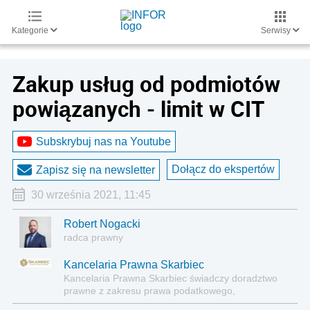
Kategorie
Serwisy
Zakup usług od podmiotów
powiązanych - limit w CIT
Subskrybuj nas na Youtube
Dołącz do ekspertów
Zapisz się na newsletter
30 września 2021, 11:45
Robert Nogacki
radca prawny
Kancelaria Prawna Skarbiec
Kancelaria Prawna Skarbiec świadczy doradztwo
prawne z zakresu prawa podatkowego,
gospodarczego, cywilnego i karnego.