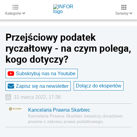
Kategorie
Serwisy
Przejściowy podatek
ryczałtowy - na czym polega,
kogo dotyczy?
Subskrybuj nas na Youtube
Dołącz do ekspertów
Zapisz się na newsletter
31 marca 2022, 17:36
Kancelaria Prawna Skarbiec
Kancelaria Prawna Skarbiec świadczy doradztwo
prawne z zakresu prawa podatkowego,
gospodarczego, cywilnego i karnego.