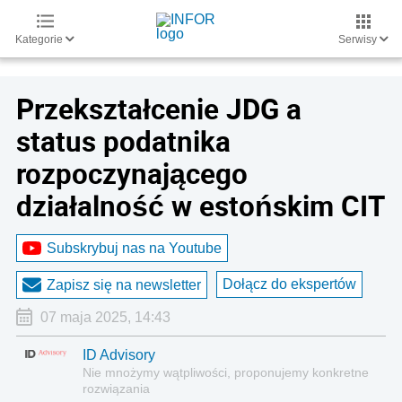
Kategorie
Serwisy
Przekształcenie JDG a
status podatnika
rozpoczynającego
działalność w estońskim CIT
Subskrybuj nas na Youtube
Dołącz do ekspertów
Zapisz się na newsletter
07 maja 2025, 14:43
ID Advisory
Nie mnożymy wątpliwości, proponujemy konkretne
rozwiązania