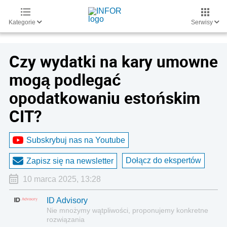
Kategorie
Serwisy
Czy wydatki na kary umowne
mogą podlegać
opodatkowaniu estońskim
CIT?
Subskrybuj nas na Youtube
Dołącz do ekspertów
Zapisz się na newsletter
10 marca 2025, 13:28
ID Advisory
Nie mnożymy wątpliwości, proponujemy konkretne
rozwiązania